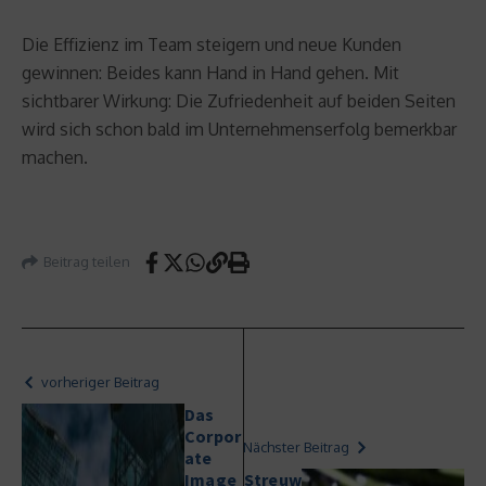
Die Effizienz im Team steigern und neue Kunden
gewinnen: Beides kann Hand in Hand gehen. Mit
sichtbarer Wirkung: Die Zufriedenheit auf beiden Seiten
wird sich schon bald im Unternehmenserfolg bemerkbar
machen.
Beitrag teilen
vorheriger Beitrag
Das
Corpor
Nächster Beitrag
ate
Image
Streuw