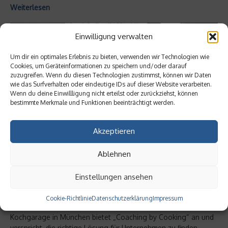
Weiterlesen
Einwilligung verwalten
Um dir ein optimales Erlebnis zu bieten, verwenden wir Technologien wie
Cookies, um Geräteinformationen zu speichern und/oder darauf
zuzugreifen. Wenn du diesen Technologien zustimmst, können wir Daten
wie das Surfverhalten oder eindeutige IDs auf dieser Website verarbeiten.
Wenn du deine Einwillligung nicht erteilst oder zurückziehst, können
bestimmte Merkmale und Funktionen beeinträchtigt werden.
Akzeptieren
Dienstleistung
Ablehnen
Teambuilding: Coaching by Cooking
Einstellungen ansehen
Das eigene Team weiterentwickeln oder mögliche Konflikte
innerhalb einer Abteilung lösen? Viele Unternehmen sind auf
Cookie-Richtlinie
Datenschutzerklärung
Impressum
der Suche nach guten Teambuilding-Maßnahmen. Die
Kochgarage in München bietet „Coaching by Cooking“ an und
verspricht, die richtige Lösung für Unternehmen zu finden....