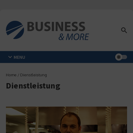
Zum Inhalt springen
MENU
Home
/
Dienstleistung
Dienstleistung