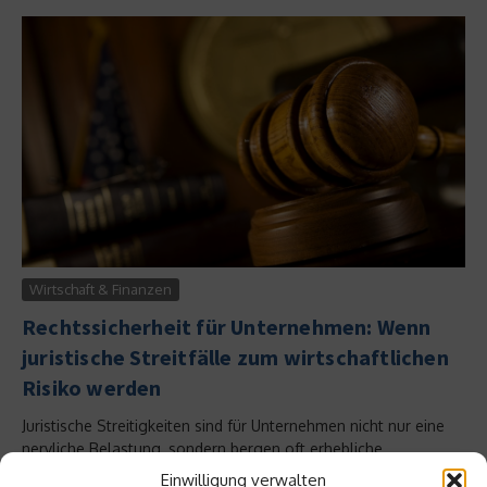
Wirtschaft & Finanzen
Rechtssicherheit für Unternehmen: Wenn
juristische Streitfälle zum wirtschaftlichen
Risiko werden
Juristische Streitigkeiten sind für Unternehmen nicht nur eine
nervliche Belastung, sondern bergen oft erhebliche
wirtschaftliche Risiken. Bereits kleinere Rechtsstreitigkeiten
Einwilligung verwalten