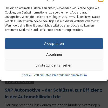
können beträchtliche finanzielle und zeitliche Ressourcen
beanspruchen....
Um dir ein optimales Erlebnis zu bieten, verwenden wir Technologien wie
Cookies, um Geräteinformationen zu speichern und/oder darauf
Weiterlesen
zuzugreifen. Wenn du diesen Technologien zustimmst, können wir Daten
wie das Surfverhalten oder eindeutige IDs auf dieser Website verarbeiten.
Wenn du deine Einwillligung nicht erteilst oder zurückziehst, können
bestimmte Merkmale und Funktionen beeinträchtigt werden.
Akzeptieren
Ablehnen
Einstellungen ansehen
Cookie-Richtlinie
Datenschutzerklärung
Impressum
Service & Wissen
SAP Automotive – der Schlüssel zur Effizienz
in der Automobilindustrie
Der zunehmende Druck durch steigende Kundenerwartungen