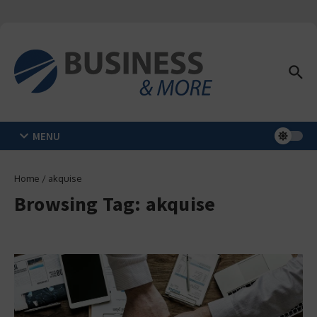
Zum Inhalt springen
MENU
Home
/
akquise
Browsing Tag: akquise