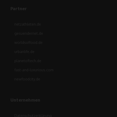
Partner
netzathleten.de
gesuendernet.de
worldsoffood.de
urbanlife.de
planetoftech.de
fast-and-luxurious.com
newfoodcity.de
Unternehmen
Datenschutzerklärung