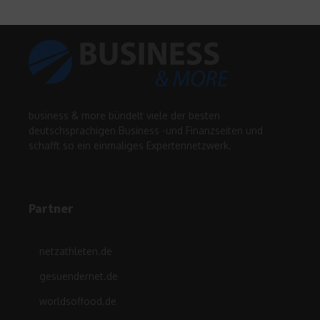
business & more bündelt viele der besten
deutschsprachigen Business -und Finanzseiten und
schafft so ein einmaliges Expertennetzwerk.
Partner
netzathleten.de
gesuendernet.de
worldsoffood.de