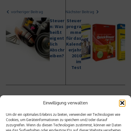
vorheriger Beitrag
Nächster Beitrag
Steuer
Steuer
n: Was
progra
heißt
mme
eigent
für das
lich
Kalend
Abschr
erjahr
eiben?
2010
im
Test
Einwilligung verwalten
Ähnliche Beiträge
Um dir ein optimales Erlebnis zu bieten, verwenden wir Technologien wie
Cookies, um Geräteinformationen zu speichern und/oder darauf
zuzugreifen. Wenn du diesen Technologien zustimmst, können wir Daten
wie das Surfverhalten oder eindeutige IDs auf dieser Website verarbeiten.