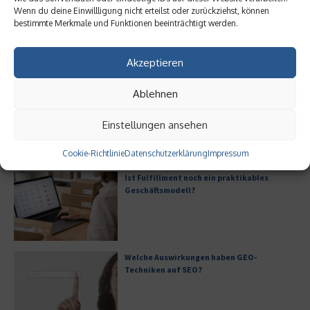
Wenn du deine Einwillligung nicht erteilst oder zurückziehst, können
bestimmte Merkmale und Funktionen beeinträchtigt werden.
Akzeptieren
Ist Fulfillment noch ein
Welche Auswirkungen haben
praktikables Geschäftsmodell?
GEO-Techniken auf SEO?
Ablehnen
30. Mai 2026
26. Mai 2026
Einstellungen ansehen
Aktuelles
Cookie-Richtlinie
Datenschutzerklärung
Impressum
Ist Fulfillment noch ein praktikables
Geschäftsmodell?
Welche Auswirkungen haben GEO-
Techniken auf SEO?