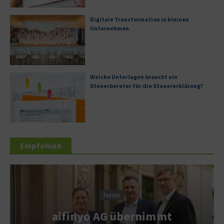
Digitale Transformation in kleinen
Unternehmen
Welche Unterlagen braucht ein
Steuerberater für die Steuererklärung?
Empfohlen
ws
Service & Wis
 übernimmt
Mit Werbung d