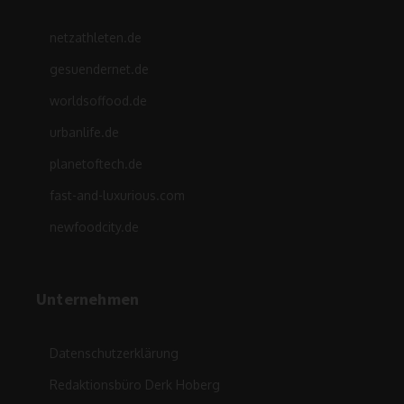
netzathleten.de
gesuendernet.de
worldsoffood.de
urbanlife.de
planetoftech.de
fast-and-luxurious.com
newfoodcity.de
Unternehmen
Datenschutzerklärung
Redaktionsbüro Derk Hoberg