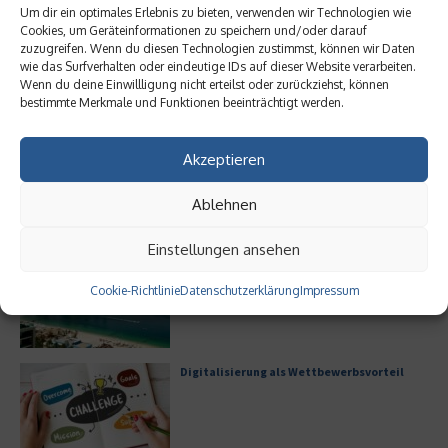
Um dir ein optimales Erlebnis zu bieten, verwenden wir Technologien wie
Cookies, um Geräteinformationen zu speichern und/oder darauf
zuzugreifen. Wenn du diesen Technologien zustimmst, können wir Daten
wie das Surfverhalten oder eindeutige IDs auf dieser Website verarbeiten.
Wenn du deine Einwillligung nicht erteilst oder zurückziehst, können
Meistgelesen
bestimmte Merkmale und Funktionen beeinträchtigt werden.
Leitfaden zur Eröffnung eines
Akzeptieren
Geschäftskontos für kleine Unternehmen
Ablehnen
Einstellungen ansehen
Hilton Worldwide: Eine Ikone der globalen
Hotellerie im Wandel der Zeit
Cookie-Richtlinie
Datenschutzerklärung
Impressum
Digitalisierung als Wettbewerbsvorteil