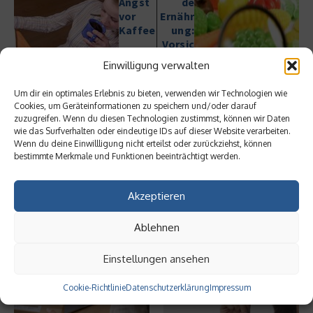
Angst
de
vor
Ernähr
Kaffee
ung:
Vorsic
ht
Einwilligung verwalten
verste
ckte
Um dir ein optimales Erlebnis zu bieten, verwenden wir Technologien wie
Kalori
Cookies, um Geräteinformationen zu speichern und/oder darauf
en
zuzugreifen. Wenn du diesen Technologien zustimmst, können wir Daten
wie das Surfverhalten oder eindeutige IDs auf dieser Website verarbeiten.
Wenn du deine Einwillligung nicht erteilst oder zurückziehst, können
bestimmte Merkmale und Funktionen beeinträchtigt werden.
Akzeptieren
Ähnliche Beiträge
Ablehnen
Einstellungen ansehen
Cookie-Richtlinie
Datenschutzerklärung
Impressum