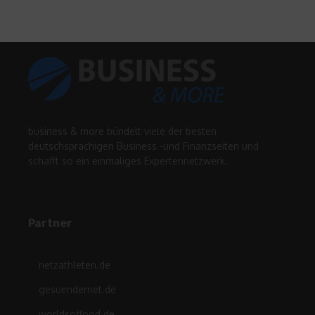
business & more bündelt viele der besten
deutschsprachigen Business -und Finanzseiten und
schafft so ein einmaliges Expertennetzwerk.
Partner
netzathleten.de
gesuendernet.de
worldsoffood.de