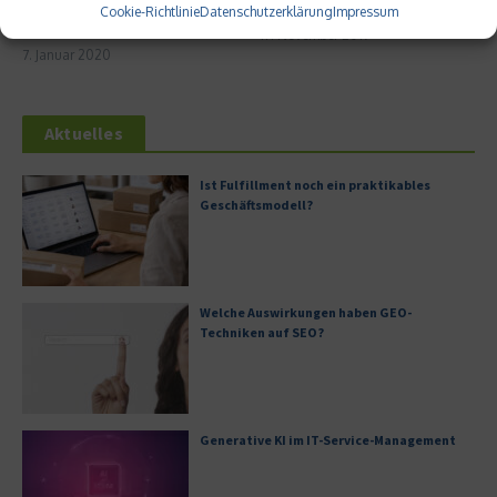
Geschäftsessen in New York –
Oldtimer als Wertanlage
Cookie-Richtlinie
Datenschutzerklärung
Impressum
Die besten Restaurants
17. November 2019
7. Januar 2020
Aktuelles
Ist Fulfillment noch ein praktikables
Geschäftsmodell?
Welche Auswirkungen haben GEO-
Techniken auf SEO?
Generative KI im IT-Service-Management