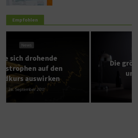
Empfohlen
Wirtschaft & Finanzen
Die größten Irrtümer rund
um die Insolvenz
12. Mai 2020