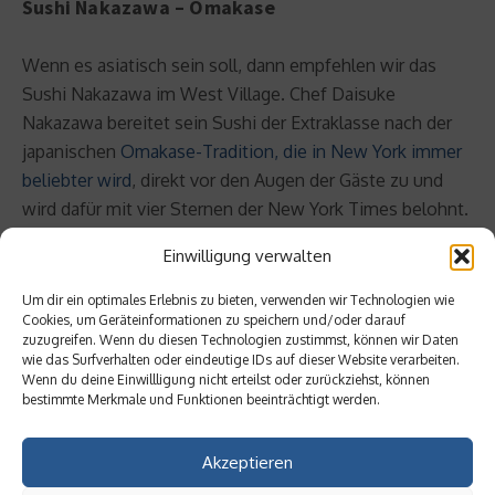
Sushi Nakazawa – Omakase
Wenn es asiatisch sein soll, dann empfehlen wir das
Sushi Nakazawa im West Village. Chef Daisuke
Nakazawa bereitet sein Sushi der Extraklasse nach der
japanischen
Omakase-Tradition, die in New York immer
beliebter wird
, direkt vor den Augen der Gäste zu und
wird dafür mit vier Sternen der New York Times belohnt.
Einwilligung verwalten
Um dir ein optimales Erlebnis zu bieten, verwenden wir Technologien wie
Cookies, um Geräteinformationen zu speichern und/oder darauf
zuzugreifen. Wenn du diesen Technologien zustimmst, können wir Daten
wie das Surfverhalten oder eindeutige IDs auf dieser Website verarbeiten.
Wenn du deine Einwillligung nicht erteilst oder zurückziehst, können
bestimmte Merkmale und Funktionen beeinträchtigt werden.
Akzeptieren