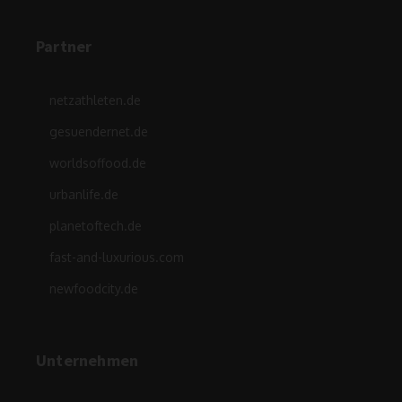
Partner
netzathleten.de
gesuendernet.de
worldsoffood.de
urbanlife.de
planetoftech.de
fast-and-luxurious.com
newfoodcity.de
Unternehmen