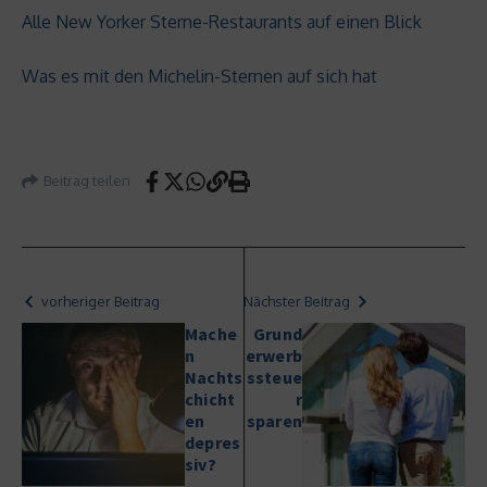
Alle New Yorker Sterne-Restaurants auf einen Blick
Was es mit den Michelin-Sternen auf sich hat
Beitrag teilen
vorheriger Beitrag
Nächster Beitrag
Mache
Grund
n
erwerb
Nachts
ssteue
chicht
r
en
sparen
depres
siv?