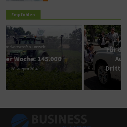
Empfohlen
Service & Wissen
Für das selbstfahrende
Auto: Google holt
Dritthersteller ins Boot
23. Dezember 2014