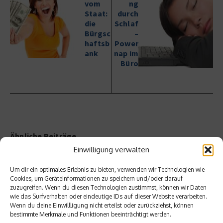
vom
ng
Staat:
durch
die
Schlaf
Bürgsc
–
haftsb
Power
ank
nap im
Büro
Ähnliche Beiträge
Einwilligung verwalten
Um dir ein optimales Erlebnis zu bieten, verwenden wir Technologien wie
Cookies, um Geräteinformationen zu speichern und/oder darauf
zuzugreifen. Wenn du diesen Technologien zustimmst, können wir Daten
wie das Surfverhalten oder eindeutige IDs auf dieser Website verarbeiten.
Wenn du deine Einwillligung nicht erteilst oder zurückziehst, können
bestimmte Merkmale und Funktionen beeinträchtigt werden.
Ist Fulfillment noch ein
Welche Auswirkungen haben