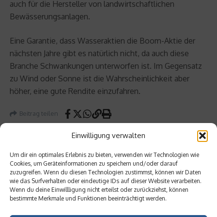
auch für die Hersteller von landwirtschaftlichen
Bewässerungsanlagen.
Eine Garantie, dass Wasseraktien die Boom-Aktie der
nächsten Jahre gibt es natürlich nicht, da auch diese
Branche Schwankungen unterworfen ist. Im Gegensatz
zu Wind oder Sonne ist die Wahrscheinlichkeit aber
höher, eine gute Rendite einzufahren.
Beitrag teilen
Einwilligung verwalten
Um dir ein optimales Erlebnis zu bieten, verwenden wir Technologien wie
Cookies, um Geräteinformationen zu speichern und/oder darauf
vorheriger Beitrag
Nächster Beitrag
zuzugreifen. Wenn du diesen Technologien zustimmst, können wir Daten
Die
Werta
wie das Surfverhalten oder eindeutige IDs auf dieser Website verarbeiten.
Wenn du deine Einwillligung nicht erteilst oder zurückziehst, können
größt
nlage
bestimmte Merkmale und Funktionen beeinträchtigt werden.
en
Briefm
Rücke
arken