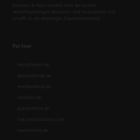
business & more bündelt viele der besten
deutschsprachigen Business -und Finanzseiten und
schafft so ein einmaliges Expertennetzwerk.
Partner
netzathleten.de
gesuendernet.de
worldsoffood.de
urbanlife.de
planetoftech.de
fast-and-luxurious.com
newfoodcity.de