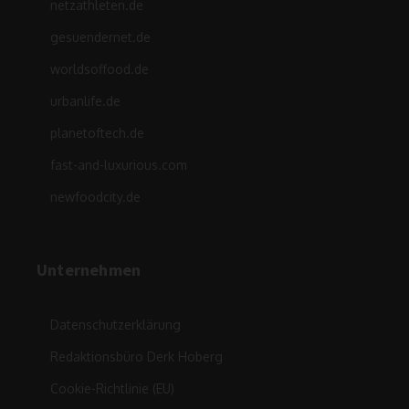
netzathleten.de
gesuendernet.de
worldsoffood.de
urbanlife.de
planetoftech.de
fast-and-luxurious.com
newfoodcity.de
Unternehmen
Datenschutzerklärung
Redaktionsbüro Derk Hoberg
Cookie-Richtlinie (EU)