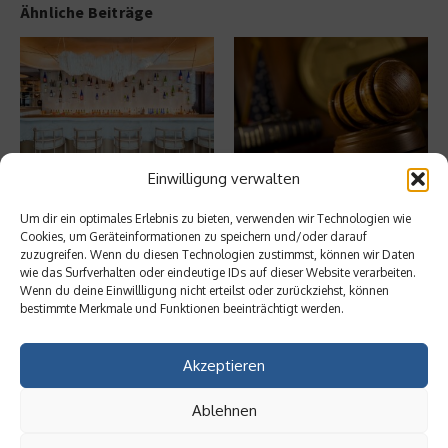
Ähnliche Beiträge
Einwilligung verwalten
Digitale Transformation in
Rechtssicherheit für
kleinen Unternehmen
Unternehmen: Wenn juristische
Um dir ein optimales Erlebnis zu bieten, verwenden wir Technologien wie
Streitfälle zu ...
20. Mai 2025
Cookies, um Geräteinformationen zu speichern und/oder darauf
18. März 2025
zuzugreifen. Wenn du diesen Technologien zustimmst, können wir Daten
wie das Surfverhalten oder eindeutige IDs auf dieser Website verarbeiten.
Wenn du deine Einwillligung nicht erteilst oder zurückziehst, können
bestimmte Merkmale und Funktionen beeinträchtigt werden.
Aktuelles
Ist Fulfillment noch ein praktikables
Akzeptieren
Geschäftsmodell?
Ablehnen