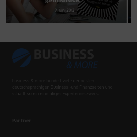
13. Oktober 2014
business & more bündelt viele der besten
deutschsprachigen Business -und Finanzseiten und
schafft so ein einmaliges Expertennetzwerk.
Partner