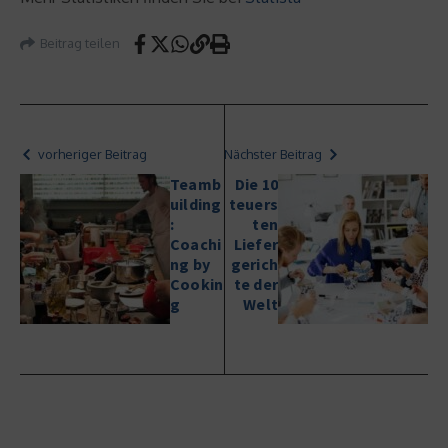
Beitrag teilen
vorheriger Beitrag
Nächster Beitrag
Teamb
Die 10
uilding
teuers
:
ten
Coachi
Liefer
ng by
gerich
Cookin
te der
g
Welt