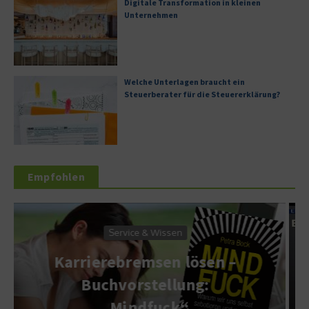
Digitale Transformation in kleinen
Unternehmen
Welche Unterlagen braucht ein
Steuerberater für die Steuererklärung?
Empfohlen
Wirtschaft & Finanzen
Der Wirtschaftsnobelpreis
geht an Jean Tirole