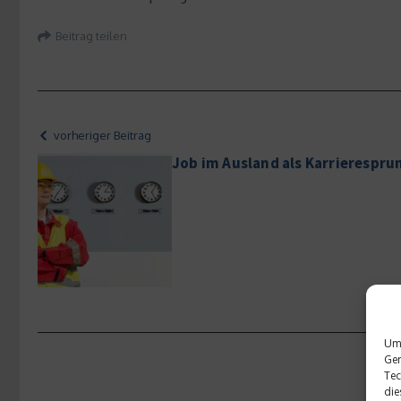
Beitrag teilen
vorheriger Beitrag
Job im Ausland als Karrierespru
Um 
Ger
Tec
die