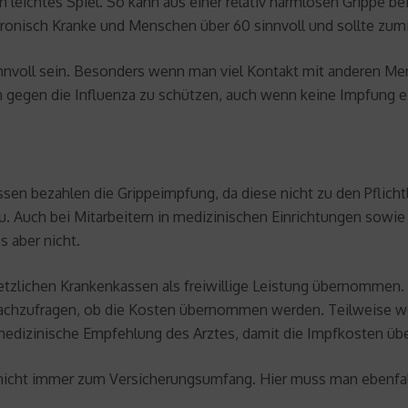
leichtes Spiel. So kann aus einer relativ harmlosen Grippe b
chronisch Kranke und Menschen über 60 sinnvoll und sollte z
nnvoll sein. Besonders wenn man viel Kontakt mit anderen Men
h gegen die Influenza zu schützen, auch wenn keine Impfung ei
ssen bezahlen die Grippeimpfung, da diese nicht zu den Pflicht
. Auch bei Mitarbeitern in medizinischen Einrichtungen sowie
 aber nicht.
etzlichen Krankenkassen als freiwillige Leistung übernommen. S
ld nachzufragen, ob die Kosten übernommen werden. Teilweise we
e medizinische Empfehlung des Arztes, damit die Impfkosten 
g nicht immer zum Versicherungsumfang. Hier muss man ebenfa