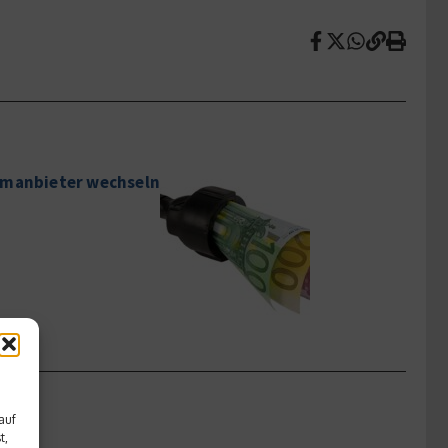
omanbieter wechseln
auf
t,