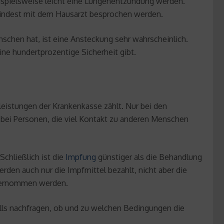
eispielsweise leicht eine Lungenentzündung werden.
umindest mit dem Hausarzt besprochen werden.
schen hat, ist eine Ansteckung sehr wahrscheinlich.
ne hundertprozentige Sicherheit gibt.
leistungen der Krankenkasse zählt. Nur bei den
 bei Personen, die viel Kontakt zu anderen Menschen
chließlich ist die
Impfung
günstiger als die Behandlung
rden auch nur die Impfmittel bezahlt, nicht aber die
übernommen werden.
lls nachfragen, ob und zu welchen Bedingungen die