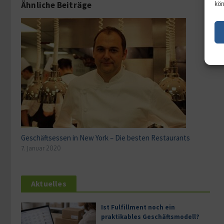
Ähnliche Beiträge
kön
Geschäftsessen in New York – Die besten Restaurants
7. Januar 2020
Aktuelles
Ist Fulfillment noch ein
praktikables Geschäftsmodell?