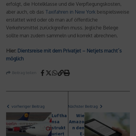
erfolgt, die Hotelklasse und die Verpflegungskosten,
aber auch, ob das
Taxifahren in New York
beispielsweise
erstattet wird oder ob man auf öffentliche
Verkehrsmittel zurückgreifen muss. Jegliche Belege
sollte man zudem sammeln und korrekt abrechnen.
Hier:
Dientsreise mit dem Privatjet – Netjets macht´s
möglich
Beitrag teilen
vorheriger Beitrag
Nächster Beitrag
Luftha
Wie
nsa
Amazo
strukt
n den
uriert
E-