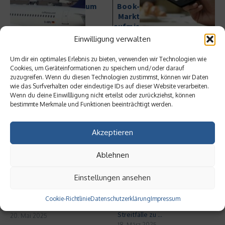
um
Book-
Markt
aufmis
cht
Einwilligung verwalten
Um dir ein optimales Erlebnis zu bieten, verwenden wir Technologien wie
Cookies, um Geräteinformationen zu speichern und/oder darauf
zuzugreifen. Wenn du diesen Technologien zustimmst, können wir Daten
wie das Surfverhalten oder eindeutige IDs auf dieser Website verarbeiten.
Wenn du deine Einwillligung nicht erteilst oder zurückziehst, können
bestimmte Merkmale und Funktionen beeinträchtigt werden.
Ähnliche Beiträge
Akzeptieren
Ablehnen
Einstellungen ansehen
Digitale Transformation in
Rechtssicherheit für
Cookie-Richtlinie
Datenschutzerklärung
Impressum
kleinen Unternehmen
Unternehmen: Wenn juristische
Streitfälle zu ...
20. Mai 2025
18. März 2025