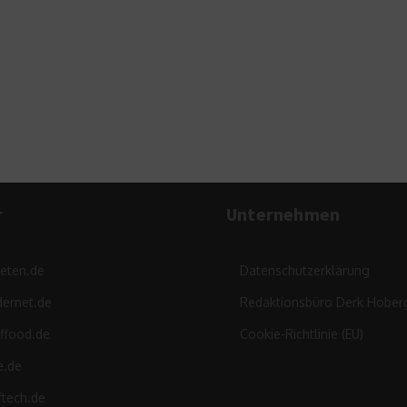
H
r
Unternehmen
leten.de
Datenschutzerklärung
ernet.de
Redaktionsbüro Derk Hober
ffood.de
Cookie-Richtlinie (EU)
e.de
ftech.de