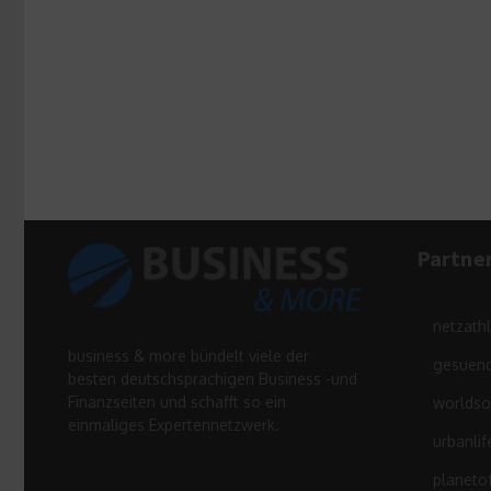
Partne
netzath
business & more bündelt viele der
gesuend
besten deutschsprachigen Business -und
Finanzseiten und schafft so ein
worldso
einmaliges Expertennetzwerk.
urbanlif
planeto