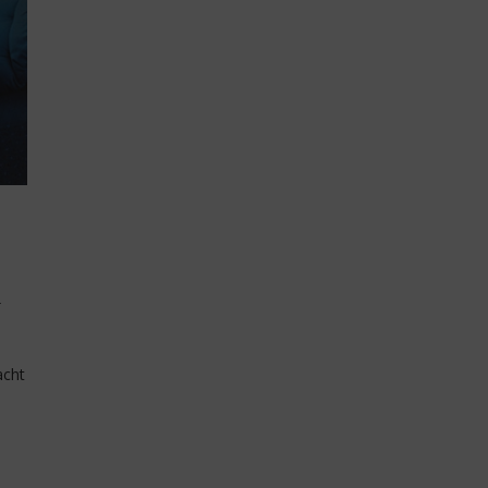
r
acht