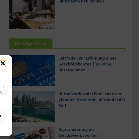
Bürofläche neu denken
Meistgelesen
Leitfaden zur Eröffnung eines
Geschäftskontos für kleine
Unternehmen
auf
t,
Hilton Worldwide: Eine Ikone der
globalen Hotellerie im Wandel der
Zeit
en
Digitalisierung als
Wettbewerbsvorteil