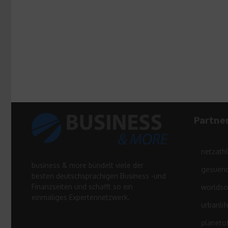
Partne
netzath
business & more bündelt viele der
gesuend
besten deutschsprachigen Business -und
Finanzseiten und schafft so ein
worldso
einmaliges Expertennetzwerk.
urbanlif
planeto