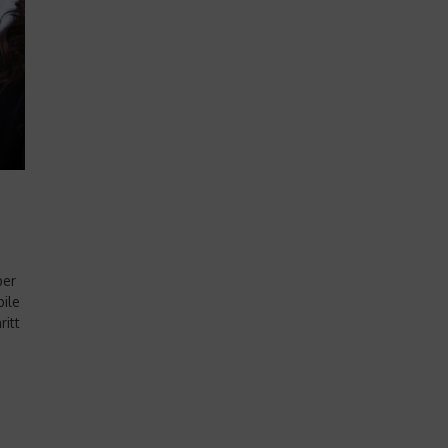
ber
bile
itt