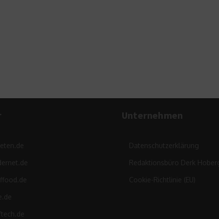
Wie 
Pfleg
r
Unternehmen
leten.de
Datenschutzerklärung
ernet.de
Redaktionsbüro Derk Hober
ffood.de
Cookie-Richtlinie (EU)
e.de
ftech.de