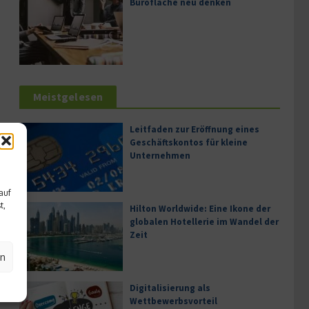
Bürofläche neu denken
Meistgelesen
Leitfaden zur Eröffnung eines
Geschäftskontos für kleine
Unternehmen
auf
t,
Hilton Worldwide: Eine Ikone der
globalen Hotellerie im Wandel der
Zeit
en
Digitalisierung als
Wettbewerbsvorteil