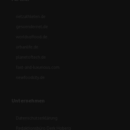
netzathleten.de
gesuendernet.de
worldsoffood.de
urbanlife.de
planetoftech.de
fast-and-luxurious.com
newfoodcity.de
Unternehmen
Datenschutzerklärung
Redaktionsbüro Derk Hoberg