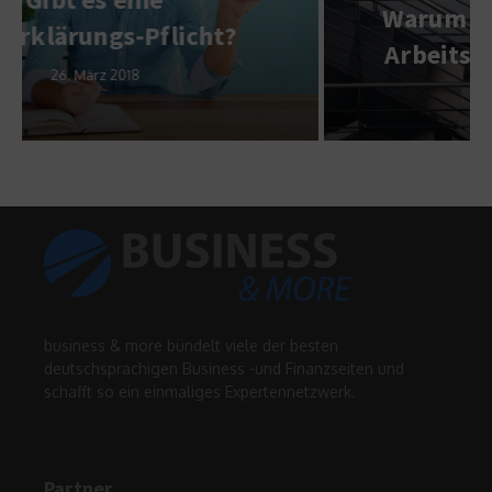
Warum das Registrieren der
Arbeitszeiten so wichtig ist
13. Dezember 2022
business & more bündelt viele der besten
deutschsprachigen Business -und Finanzseiten und
schafft so ein einmaliges Expertennetzwerk.
Partner