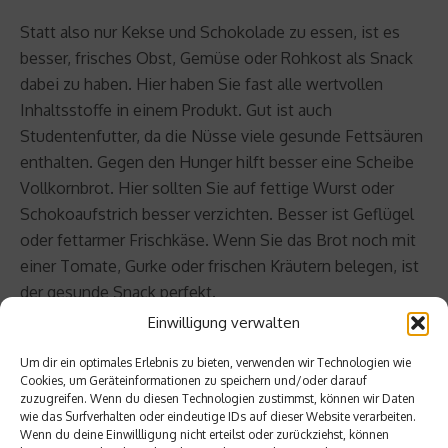
Statt also nur Kekse und Schokolade zu essen, ist es
besser, frisches Obst, Gemüse oder Rohkost als Snack
dabei zu haben. Hier haben Sie fast alle wertvollen
Inhaltsstoffe in einem Produkt. Gut ist auch
Studentenfutter, da die Nüsse viele gesunde Fettsäuren
enthalten. Gegen den Hunger hilft besser eine Scheibe
Vollkornbrot. Hier sollten Sie auf fettige Wurst oder
Schokoaufstrich besser verzichten. Besser ist Geflügel
oder fettarmer Frischkäse. Wenn Sie das Brot noch mit
einer Tomate, Gurke oder frischen Kräutern belegen, ist
der gesunde Snack perfekt.
Einwilligung verwalten
Beitrag teilen
Um dir ein optimales Erlebnis zu bieten, verwenden wir Technologien wie
Cookies, um Geräteinformationen zu speichern und/oder darauf
zuzugreifen. Wenn du diesen Technologien zustimmst, können wir Daten
wie das Surfverhalten oder eindeutige IDs auf dieser Website verarbeiten.
Wenn du deine Einwillligung nicht erteilst oder zurückziehst, können