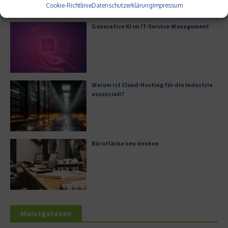
Cookie-Richtlinie
Datenschutzerklärung
Impressum
Generative KI im IT-Service-Management
Warum ist Cloud-Hosting für die Industrie
essenziell?
Bürofläche neu denken
Meistgelesen