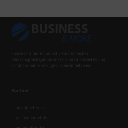
business & more bündelt viele der besten
deutschsprachigen Business -und Finanzseiten und
schafft so ein einmaliges Expertennetzwerk.
Partner
netzathleten.de
gesuendernet.de
worldsoffood.de