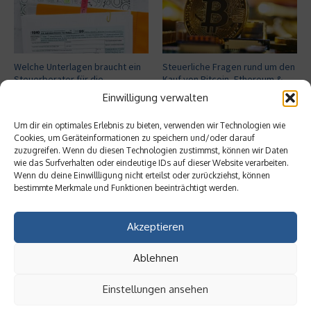
Welche Unterlagen braucht ein
Steuerliche Fragen rund um den
Steuerberater für die
Kauf von Bitcoin, Ethereum &
Steuererkläru ...
Co.
Einwilligung verwalten
13. Juni 2023
27. September 2022
Um dir ein optimales Erlebnis zu bieten, verwenden wir Technologien wie
Cookies, um Geräteinformationen zu speichern und/oder darauf
zuzugreifen. Wenn du diesen Technologien zustimmst, können wir Daten
Aktuelles
wie das Surfverhalten oder eindeutige IDs auf dieser Website verarbeiten.
Wenn du deine Einwillligung nicht erteilst oder zurückziehst, können
Ist Fulfillment noch ein praktikables
bestimmte Merkmale und Funktionen beeinträchtigt werden.
Geschäftsmodell?
Akzeptieren
Ablehnen
Welche Auswirkungen haben GEO-
Techniken auf SEO?
Einstellungen ansehen