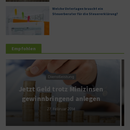
Welche Unterlagen braucht ein
Steuerberater für die Steuererklärung?
Empfohlen
Wirtschaft & Finanzen
Zins-Swap: Schadensersatz
n
wegen Fehlerhafte
Anlageberatung
26. September 2011