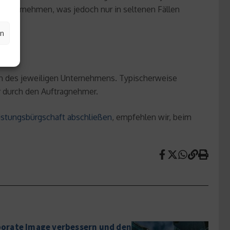
halt vornehmen, was jedoch nur in seltenen Fällen
en
gen des jeweiligen Unternehmens. Typischerweise
r durch den Auftragnehmer.
istungsbürgschaft abschließen
, empfehlen wir, beim
porate Image verbessern und den