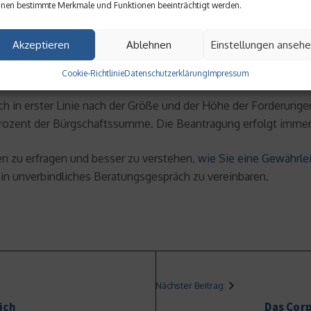
nen bestimmte Merkmale und Funktionen beeinträchtigt werden.
Bürgschaft zu akzeptieren. Er kann auch einen klassischen Einbe
Akzeptieren
Ablehnen
Einstellungen anseh
ungsbürgschaft
Cookie-Richtlinie
Datenschutzerklärung
Impressum
ich in erster Linie nach der Größe und der Höhe der Forderun
 Prozent der Bürgschaftssumme. Die Beantragung erfolgt imme
en zu erfragen und besser zu verstehen,
wie Sie eine Gewährle
ein unverbindliches Beratungsgespräch zu vereinbaren.
Nächster Beitrag
ich
Das Cor