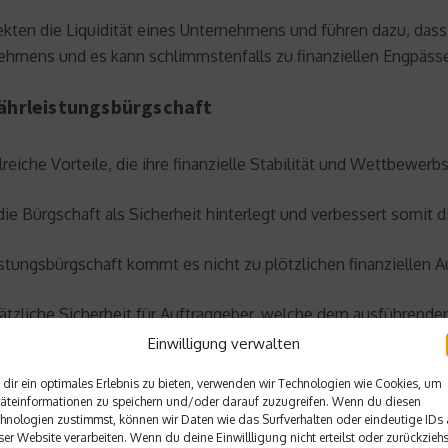
ekten die Liquidität eines Unternehmens und führen dazu, das
hmens und es kann schlimmstenfalls zu finanziellen Engpäs
ährleistungsbürgschaft
iche Vorteile, die ihre finanzielle Stabilität und Wettbewerbs
die Bürgschaft als Sicherheit hinterlegt und verbessert somit d
tungsbürgschaft kommt es nicht zu plötzlichen finanziellen A
sätzliche Sicherheit für Auftraggeber, welche dem ausführend
Einwilligung verwalten
s Unternehmens wird gestärkt, da keine großen Summen als Si
dir ein optimales Erlebnis zu bieten, verwenden wir Technologien wie Cookies, um
äteinformationen zu speichern und/oder darauf zuzugreifen. Wenn du diesen
zusätzlichen Sicherheit, sondern auch von einer Garantie, dass
hnologien zustimmst, können wir Daten wie das Surfverhalten oder eindeutige IDs 
ser Website verarbeiten. Wenn du deine Einwillligung nicht erteilst oder zurückziehs
mit der Ausstellung einer Bürgschaftsurkunde durch den Versic