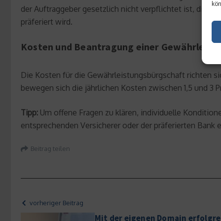
kön
der Auftraggeber gesetzlich nicht verpflichtet ist, die 
präferiert wird.
Kosten und Beantragung einer Gewährleist
Die Kosten für die Gewährleistungsbürgschaft richten s
bewegen sich die jährlichen Kosten zwischen 1,5 und 3
Tipp:
Um offene Fragen zu klären, individuelle Kondition
entsprechenden Versicherer oder der präferierten Bank 
Beitrag teilen
vorheriger Beitrag
Mit der eigenen Domain erfolgre