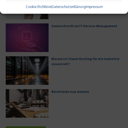
Cookie-Richtlinie
Datenschutzerklärung
Impressum
Generative KI im IT-Service-Management
Warum ist Cloud-Hosting für die Industrie
essenziell?
Bürofläche neu denken