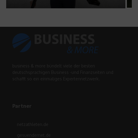
business & more bündelt viele der besten
deutschsprachigen Business -und Finanzseiten und
schafft so ein einmaliges Expertennetzwerk.
Partner
netzathleten.de
gesuendernet.de