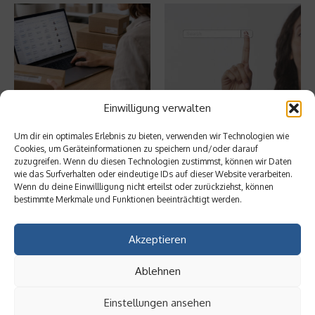
Ist Fulfillment noch ein
Welche Auswirkungen haben
Einwilligung verwalten
praktikables Geschäftsmodell?
GEO-Techniken auf SEO?
30. Mai 2026
26. Mai 2026
Um dir ein optimales Erlebnis zu bieten, verwenden wir Technologien wie
Cookies, um Geräteinformationen zu speichern und/oder darauf
zuzugreifen. Wenn du diesen Technologien zustimmst, können wir Daten
wie das Surfverhalten oder eindeutige IDs auf dieser Website verarbeiten.
Aktuelles
Wenn du deine Einwillligung nicht erteilst oder zurückziehst, können
bestimmte Merkmale und Funktionen beeinträchtigt werden.
Ist Fulfillment noch ein praktikables
Geschäftsmodell?
Akzeptieren
Ablehnen
Welche Auswirkungen haben GEO-
Einstellungen ansehen
Techniken auf SEO?