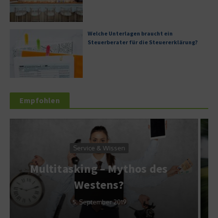
Welche Unterlagen braucht ein
Steuerberater für die Steuererklärung?
Empfohlen
Dienstleistung
Kfz-Versicherung – Wie
es
sinnvoll sind
Saisonkennzeichen?
22. April 2012