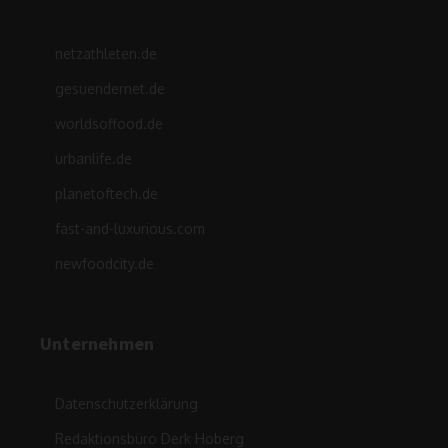
netzathleten.de
gesuendernet.de
worldsoffood.de
urbanlife.de
planetoftech.de
fast-and-luxurious.com
newfoodcity.de
Unternehmen
Datenschutzerklärung
Redaktionsbüro Derk Hoberg