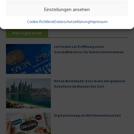
Einstellungen ansehen
Cookie-Richtlinie
Datenschutzerklärung
Impressum
Meistgelesen
Leitfaden zur Eröffnung eines
Geschäftskontos für kleine Unternehmen
Hilton Worldwide: Eine Ikone der globalen
Hotellerie im Wandel der Zeit
Digitalisierung als Wettbewerbsvorteil