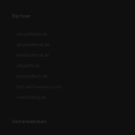
Partner
netzathleten.de
gesuendernet.de
worldsoffood.de
urbanlife.de
planetoftech.de
fast-and-luxurious.com
newfoodcity.de
Unternehmen