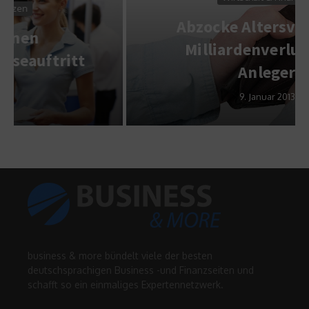
Abzocke Altersvorsorge:
Milliardenverluste für
Anleger
9. Januar 2013
business & more bündelt viele der besten
deutschsprachigen Business -und Finanzseiten und
schafft so ein einmaliges Expertennetzwerk.