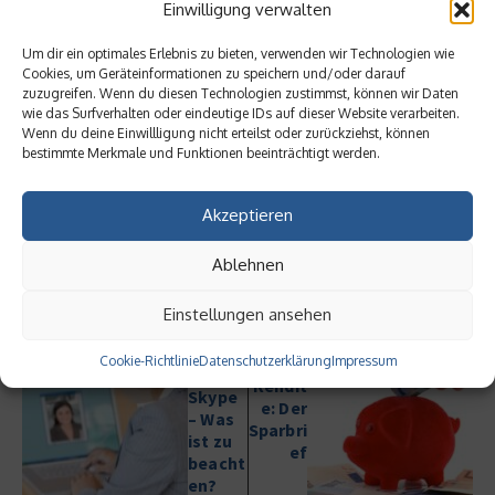
Einwilligung verwalten
Unter den vielen leckeren Gerichten unseres Partners
Um dir ein optimales Erlebnis zu bieten, verwenden wir Technologien wie
worlds of food
finden Sie
hier auch Rezepte, die sich gut
Cookies, um Geräteinformationen zu speichern und/oder darauf
zuzugreifen. Wenn du diesen Technologien zustimmst, können wir Daten
für das Büro eignen
wie das Surfverhalten oder eindeutige IDs auf dieser Website verarbeiten.
Wenn du deine Einwillligung nicht erteilst oder zurückziehst, können
Beitrag teilen
bestimmte Merkmale und Funktionen beeinträchtigt werden.
Akzeptieren
Ablehnen
vorheriger Beitrag
Bewer
Nächster Beitrag
Einstellungen ansehen
bungs
Sicher
gesprä
Cookie-Richtlinie
Datenschutzerklärung
e
Impressum
ch via
Rendit
Skype
e: Der
– Was
Sparbri
ist zu
ef
beacht
en?