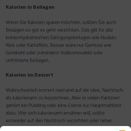
Kalorien in Beilagen
Wenn Sie Kalorien sparen möchten, sollten Sie auch
Beilagen so gut es geht verzichten. Das gilt für alle
kohlenhydratreichen Sättigungsbeilagen wie Nudeln,
Reis oder Kartoffeln. Besser wäre nur Gemüse wie
Grünkohl
oder zumindest Vollkornnudeln oder
unfrittierte Beilagen.
Kalorien im Dessert
Wahrscheinlich kommt niemand auf die Idee, Nachtisch
als kalorienarm zu bezeichnen. Aber in vielen Kantinen
gehört ein Pudding oder eine Creme zur Hauptmahlzeit
dazu. Wer sich kalorienarm ernähren will, sollte
entweder auf den Nachtisch verzichten oder lieber
etwas Obst essen.