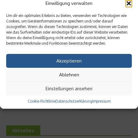
Einwilligung verwalten
Um dir ein optimales Erlebnis zu bieten, verwenden wir Technologien wie
Cookies, um Geräteinformationen zu speichern und/oder darauf
zuzugreifen. Wenn du diesen Technologien zustimmst, können wir Daten
wie das Surfverhalten oder eindeutige IDs auf dieser Website verarbeiten.
Ähnliche Beiträge
Wenn du deine Einwillligung nicht erteilst oder zurückziehst, können
bestimmte Merkmale und Funktionen beeinträchtigt werden.
Akzeptieren
Ablehnen
Einstellungen ansehen
SLH Club – Vorteile für Bleisure
Explora Journeys – Neue
Traveller
Superyachten gehen an den
Cookie-Richtlinie
Datenschutzerklärung
Impressum
Start
24. Oktober 2024
27. April 2023
Aktuelles