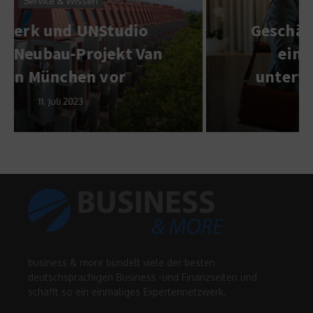
Service & Wissen
Geschäftsreisende nutzen
ein Drittel der Zeit
unterwegs für die Arbeit
15. Oktober 2018
business & more bündelt viele der besten
deutschsprachigen Business -und Finanzseiten und
schafft so ein einmaliges Expertennetzwerk.