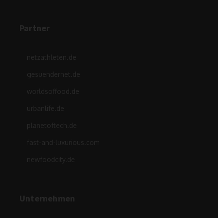
Partner
netzathleten.de
gesuendernet.de
worldsoffood.de
urbanlife.de
planetoftech.de
fast-and-luxurious.com
newfoodcity.de
Unternehmen