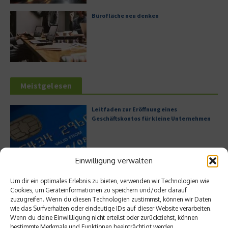
Bürofläche neu denken
Meistgelesen
Leitfaden zur Eröffnung eines
Geschäftskontos für kleine Unternehmen
Einwilligung verwalten
Hilton Worldwide: Eine Ikone der globalen
Hotellerie im Wandel der Zeit
Um dir ein optimales Erlebnis zu bieten, verwenden wir Technologien wie
Cookies, um Geräteinformationen zu speichern und/oder darauf
zuzugreifen. Wenn du diesen Technologien zustimmst, können wir Daten
wie das Surfverhalten oder eindeutige IDs auf dieser Website verarbeiten.
Wenn du deine Einwillligung nicht erteilst oder zurückziehst, können
Digitalisierung als Wettbewerbsvorteil
bestimmte Merkmale und Funktionen beeinträchtigt werden.