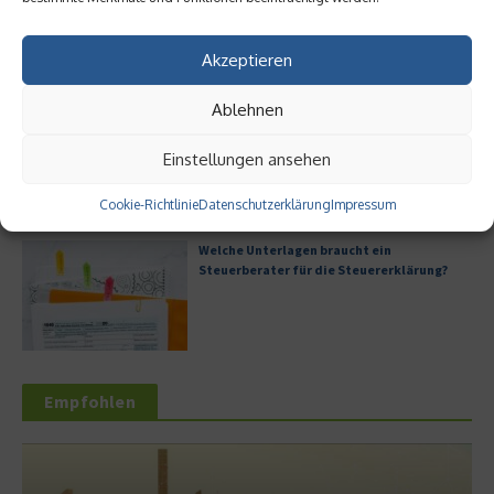
Akzeptieren
Ablehnen
Digitale Transformation in kleinen
Unternehmen
Einstellungen ansehen
Cookie-Richtlinie
Datenschutzerklärung
Impressum
Welche Unterlagen braucht ein
Steuerberater für die Steuererklärung?
Empfohlen
Dienstleistu