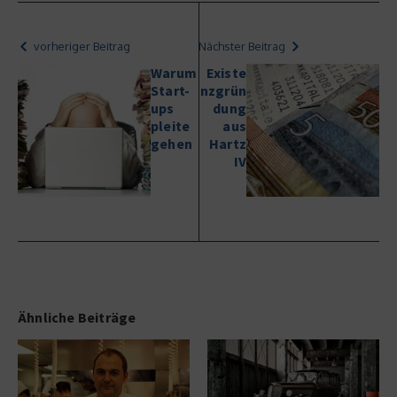
vorheriger Beitrag
Nächster Beitrag
Warum
Existe
Start-
nzgrün
ups
dung
pleite
aus
gehen
Hartz
IV
Ähnliche Beiträge