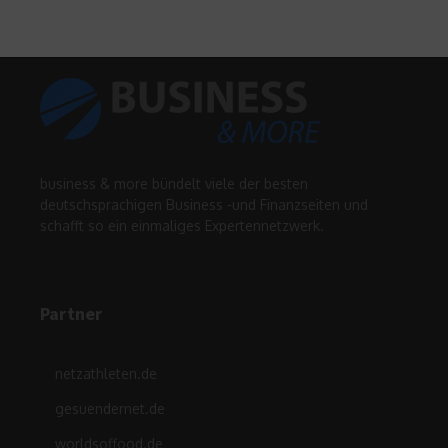
business & more bündelt viele der besten
deutschsprachigen Business -und Finanzseiten und
schafft so ein einmaliges Expertennetzwerk.
Partner
netzathleten.de
gesuendernet.de
worldsoffood.de