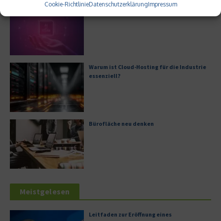
Cookie-Richtlinie
Datenschutzerklärung
Impressum
Generative KI im IT-Service-Management
Warum ist Cloud-Hosting für die Industrie
essenziell?
Bürofläche neu denken
Meistgelesen
Leitfaden zur Eröffnung eines