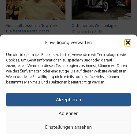
Geschäftsessen in New York –
Oldtimer als Wertanlage
Die besten Restaurants
17. November 2019
7. Januar 2020
Einwilligung verwalten
Um dir ein optimales Erlebnis zu bieten, verwenden wir Technologien wie
Aktuelles
Cookies, um Geräteinformationen zu speichern und/oder darauf
zuzugreifen. Wenn du diesen Technologien zustimmst, können wir Daten
wie das Surfverhalten oder eindeutige IDs auf dieser Website verarbeiten.
Ist Fulfillment noch ein praktikables
Wenn du deine Einwillligung nicht erteilst oder zurückziehst, können
Geschäftsmodell?
bestimmte Merkmale und Funktionen beeinträchtigt werden.
Akzeptieren
Welche Auswirkungen haben GEO-
Ablehnen
Techniken auf SEO?
Einstellungen ansehen