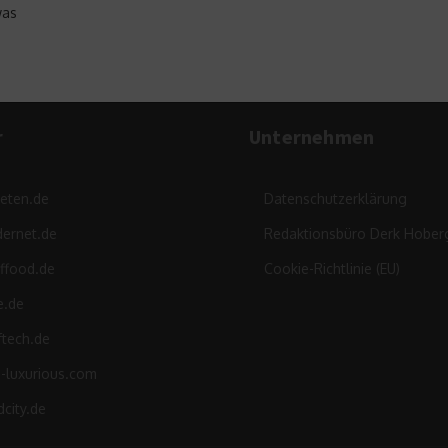
was
r
Unternehmen
leten.de
Datenschutzerklärung
ernet.de
Redaktionsbüro Derk Hober
ffood.de
Cookie-Richtlinie (EU)
e.de
ftech.de
d-luxurious.com
city.de