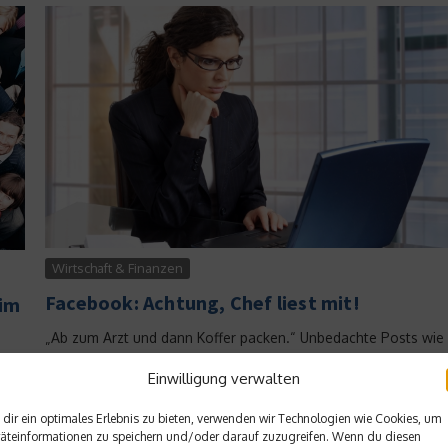
Wirtschaft & Finanzen
Facebook: Achtung, Chef liest mit!
 im
„Ab zum Arzt und dann Koffer packen.“ Unbedachte Posts wie
dieser können Arbeitnehmer den Job kosten. Diese Erfahrung
 im
Einwilligung verwalten
machte eine angehende Friseurin. Ihr Chef hatte ihre Urlaubsf
r
auf Facebook gesehen, nachdem sie sich wegen
dir ein optimales Erlebnis zu bieten, verwenden wir Technologien wie Cookies, um
psychosomatischer Probleme krank gemeldete hatte....
äteinformationen zu speichern und/oder darauf zuzugreifen. Wenn du diesen