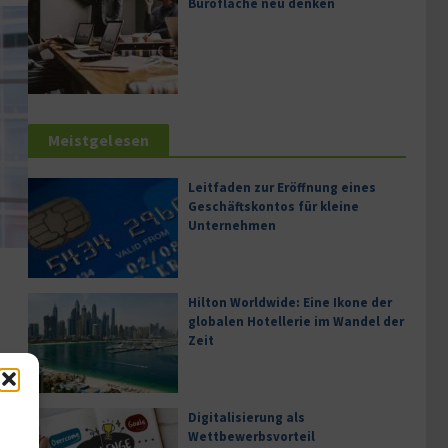
Bürofläche neu denken
Meistgelesen
Leitfaden zur Eröffnung eines
Geschäftskontos für kleine
Unternehmen
Hilton Worldwide: Eine Ikone der
globalen Hotellerie im Wandel der
Zeit
otos
Digitalisierung als
Wettbewerbsvorteil