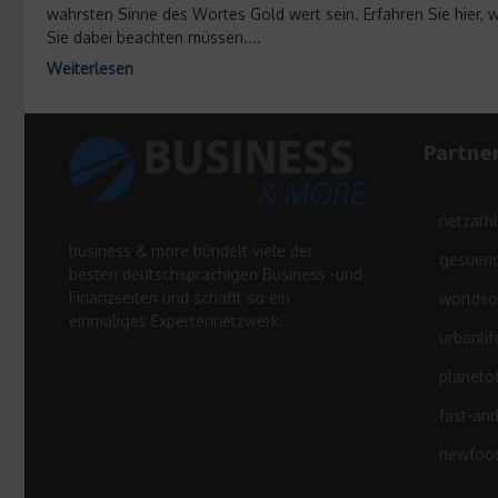
wahrsten Sinne des Wortes Gold wert sein. Erfahren Sie hier, 
Sie dabei beachten müssen....
Weiterlesen
Partne
netzath
business & more bündelt viele der
gesuend
besten deutschsprachigen Business -und
Finanzseiten und schafft so ein
worldso
einmaliges Expertennetzwerk.
urbanlif
planeto
fast-an
newfood