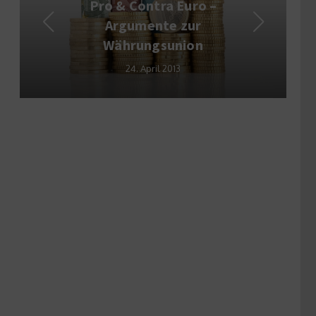
Kfz-Versicherung: Besser
Voll- oder Teilkasko?
25. August 2011