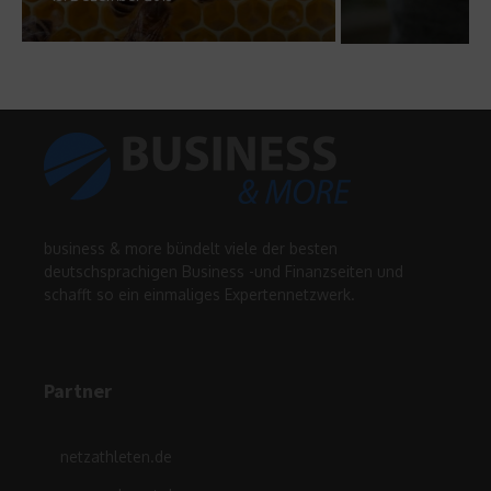
business & more bündelt viele der besten
deutschsprachigen Business -und Finanzseiten und
schafft so ein einmaliges Expertennetzwerk.
Partner
netzathleten.de