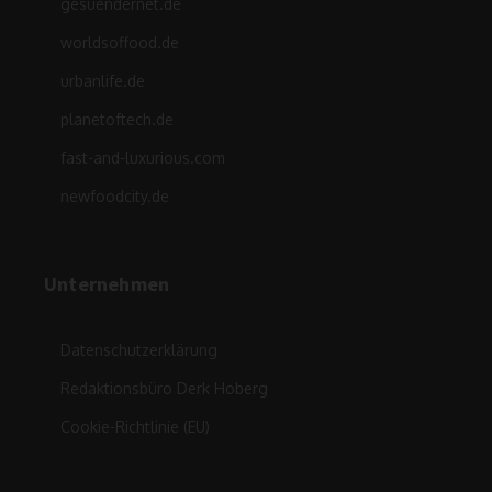
gesuendernet.de
worldsoffood.de
urbanlife.de
planetoftech.de
fast-and-luxurious.com
newfoodcity.de
Unternehmen
Datenschutzerklärung
Redaktionsbüro Derk Hoberg
Cookie-Richtlinie (EU)