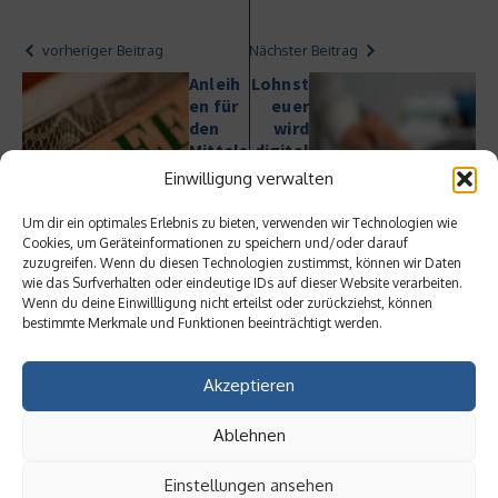
vorheriger Beitrag
Nächster Beitrag
Anleih
Lohnst
en für
euer
den
wird
Mittels
digital
tand –
– Start
Einwilligung verwalten
Chanc
der
en und
elektr
Um dir ein optimales Erlebnis zu bieten, verwenden wir Technologien wie
Risike
onisch
Cookies, um Geräteinformationen zu speichern und/oder darauf
n
en
zuzugreifen. Wenn du diesen Technologien zustimmst, können wir Daten
Lohnst
wie das Surfverhalten oder eindeutige IDs auf dieser Website verarbeiten.
Wenn du deine Einwillligung nicht erteilst oder zurückziehst, können
euerka
bestimmte Merkmale und Funktionen beeinträchtigt werden.
rte
Akzeptieren
Ablehnen
Einstellungen ansehen
Ähnliche Beiträge