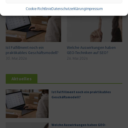
Cookie-Richtlinie
Datenschutzerklärung
Impressum
Ist Fulfillment noch ein
Welche Auswirkungen haben
praktikables Geschäftsmodell?
GEO-Techniken auf SEO?
30. Mai 2026
26. Mai 2026
Aktuelles
Ist Fulfillment noch ein praktikables
Geschäftsmodell?
Welche Auswirkungen haben GEO-