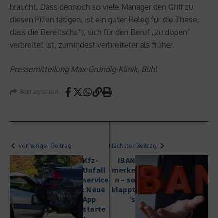
braucht. Dass dennoch so viele Manager den Griff zu
diesen Pillen tätigen, ist ein guter Beleg für die These,
dass die Bereitschaft, sich für den Beruf „zu dopen“
verbreitet ist, zumindest verbreiteter als früher.
Pressemitteilung Max-Grundig-Klinik, Bühl
Beitrag teilen
vorheriger Beitrag
Nächster Beitrag
Kfz-
IBAN
Unfall
merke
service
n – so
: Neue
klappt
App
’s
starte