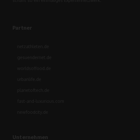
schafft so ein einmaliges Expertennetzwerk.
Partner
netzathleten.de
gesuendernet.de
worldsoffood.de
urbanlife.de
planetoftech.de
fast-and-luxurious.com
newfoodcity.de
Unternehmen