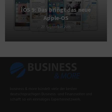
Firmenrechtsschutzve
das neue
erung – welche
Versicherungen gibt
5
6. Februar 2013
business & more bündelt viele der besten
deutschsprachigen Business -und Finanzseiten und
schafft so ein einmaliges Expertennetzwerk.