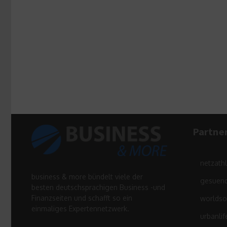
Partne
netzath
business & more bündelt viele der
gesuend
besten deutschsprachigen Business -und
Finanzseiten und schafft so ein
worldso
einmaliges Expertennetzwerk.
urbanlif