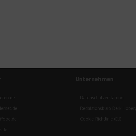
r
Unternehmen
leten.de
Datenschutzerklärung
ernet.de
Redaktionsbüro Derk Hober
ffood.de
Cookie-Richtlinie (EU)
e.de