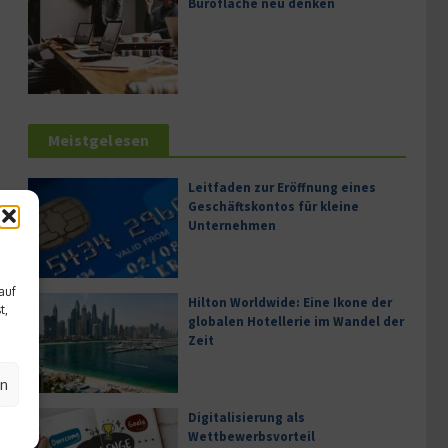
Bürofläche neu denken
Meistgelesen
Leitfaden zur Eröffnung eines
Geschäftskontos für kleine
Unternehmen
auf
Hilton Worldwide: Eine Ikone der
t,
globalen Hotellerie im Wandel der
Zeit
en
Digitalisierung als
Wettbewerbsvorteil