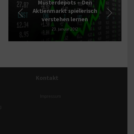
Musterdepots – Den
Roamin
Aktienmarkt spielerisch
vorers
verstehen lernen
23. Januar 2012
Kontakt
Impressum
g