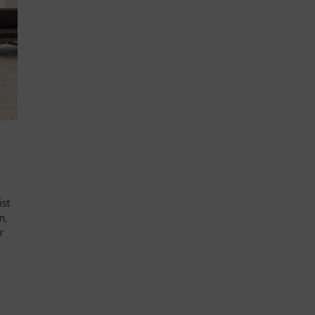
ist
n,
r