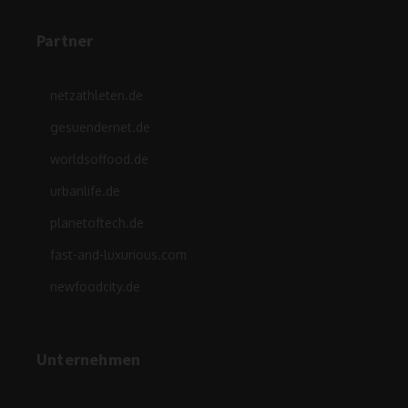
Partner
netzathleten.de
gesuendernet.de
worldsoffood.de
urbanlife.de
planetoftech.de
fast-and-luxurious.com
newfoodcity.de
Unternehmen