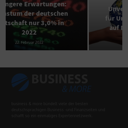
Unverzichtbare Produkte
für Unternehmen, die Wert
auf Nachhaltigkeit legen
1. März 2024
business & more bündelt viele der besten
deutschsprachigen Business -und Finanzseiten und
schafft so ein einmaliges Expertennetzwerk.