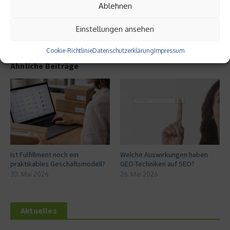
Ablehnen
Einstellungen ansehen
Cookie-Richtlinie
Datenschutzerklärung
Impressum
Ähnliche Beiträge
Ist Fulfillment noch ein
Welche Auswirkungen haben
praktikables Geschäftsmodell?
GEO-Techniken auf SEO?
30. Mai 2026
26. Mai 2026
Aktuelles