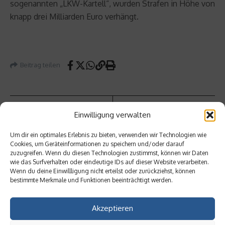
sogenannten „LKW-Kartell“, wurden Strafen in Höhe von
knapp drei Milliarden Euro verhängt.
Beitrag teilen
Einwilligung verwalten
vorheriger Beitrag
Kartell
Um dir ein optimales Erlebnis zu bieten, verwenden wir Technologien wie
Nächster Beitrag
Cookies, um Geräteinformationen zu speichern und/oder darauf
von VW
Stress
zuzugreifen. Wenn du diesen Technologien zustimmst, können wir Daten
& Co.
im Job
wie das Surfverhalten oder eindeutige IDs auf dieser Website verarbeiten.
legt
trifft
Wenn du deine Einwillligung nicht erteilst oder zurückziehst, können
Grunds
Junge
bestimmte Merkmale und Funktionen beeinträchtigt werden.
tein
häufig
für
er
Diesel
Akzeptieren
gate