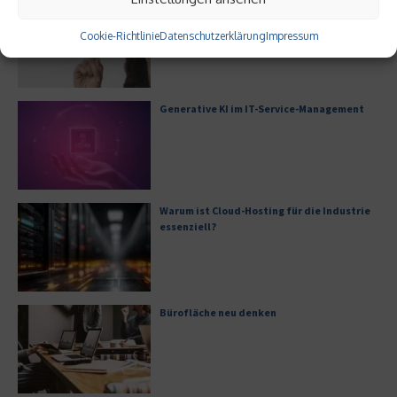
Welche Auswirkungen haben GEO-
Techniken auf SEO?
Cookie-Richtlinie
Datenschutzerklärung
Impressum
Generative KI im IT-Service-Management
Warum ist Cloud-Hosting für die Industrie
essenziell?
Bürofläche neu denken