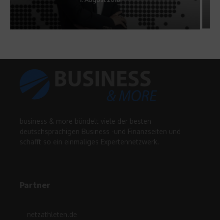
business & more bündelt viele der besten
deutschsprachigen Business -und Finanzseiten und
schafft so ein einmaliges Expertennetzwerk.
Partner
netzathleten.de