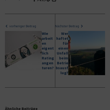
vorheriger Beitrag
Nächster Beitrag
Wie
Wer
arbeit
haftet
en
für
eigent
einen
lich
Unfall
Rating
beim
angen
Betrie
turen?
bsausf
lug?
Ähnliche Beiträge