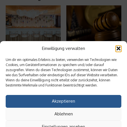
Digitale Transformation in
Rechtssicherheit für
Einwilligung verwalten
kleinen Unternehmen
Unternehmen: Wenn juristische
Streitfälle zu ...
20. Mai 2025
Um dir ein optimales Erlebnis zu bieten, verwenden wir Technologien wie
18. März 2025
Cookies, um Geräteinformationen zu speichern und/oder darauf
zuzugreifen. Wenn du diesen Technologien zustimmst, können wir Daten
wie das Surfverhalten oder eindeutige IDs auf dieser Website verarbeiten.
Wenn du deine Einwillligung nicht erteilst oder zurückziehst, können
Aktuelles
bestimmte Merkmale und Funktionen beeinträchtigt werden.
Ist Fulfillment noch ein praktikables
Akzeptieren
Geschäftsmodell?
Ablehnen
Einstellungen ansehen