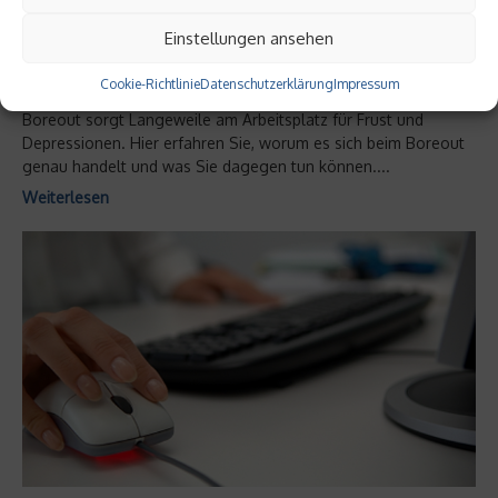
Krank vor Langeweile – das Boreout-
Syndrom
Einstellungen ansehen
Alle reden vom Burnout-Syndrom. Doch das Gegenteil vom
Cookie-Richtlinie
Datenschutzerklärung
Impressum
Burnout ist nicht weniger schlimm. Beim so genannten
Boreout sorgt Langeweile am Arbeitsplatz für Frust und
Depressionen. Hier erfahren Sie, worum es sich beim Boreout
genau handelt und was Sie dagegen tun können....
Weiterlesen