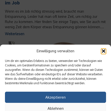
im Job
Wenn es im Job richtig stressig wird, braucht man
Entspannung. Leider hat man oft keine Zeit, um richtig zur
Ruhe zu kommen. Hier finden Sie einige Tipps, wie Sie auch mit
wenig Zeit dem Körper etwas Entspannung gönnen können....
Weiterlesen
Einwilligung verwalten
Um dir ein optimales Erlebnis zu bieten, verwenden wir Technologien wie
Cookies, um Geräteinformationen zu speichern und/oder darauf
zuzugreifen. Wenn du diesen Technologien zustimmst, können wir Daten
wie das Surfverhalten oder eindeutige IDs auf dieser Website verarbeiten.
Wenn du deine Einwillligung nicht erteilst oder zurückziehst, können
bestimmte Merkmale und Funktionen beeinträchtigt werden.
Akzeptieren
Service & Wissen
Ablehnen