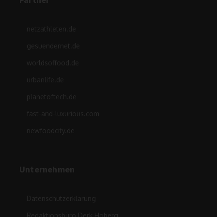
netzathleten.de
gesuendernet.de
worldsoffood.de
urbanlife.de
planetoftech.de
fast-and-luxurious.com
newfoodcity.de
Unternehmen
Datenschutzerklärung
Redaktionsbüro Derk Hoberg