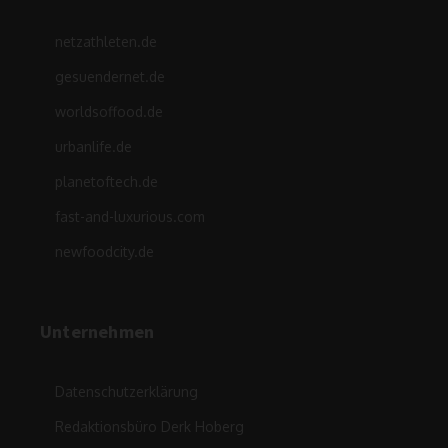
netzathleten.de
gesuendernet.de
worldsoffood.de
urbanlife.de
planetoftech.de
fast-and-luxurious.com
newfoodcity.de
Unternehmen
Datenschutzerklärung
Redaktionsbüro Derk Hoberg