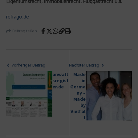
Eigentumsrecht, Immobilienrecht, Fluggastrecht u.a.
refrago.de
Beitrag teilen
vorheriger Beitrag
Nächster Beitrag
anwalt
Made
sregist
in
er.de
Germa
ny –
Made
by
Vielfal
t