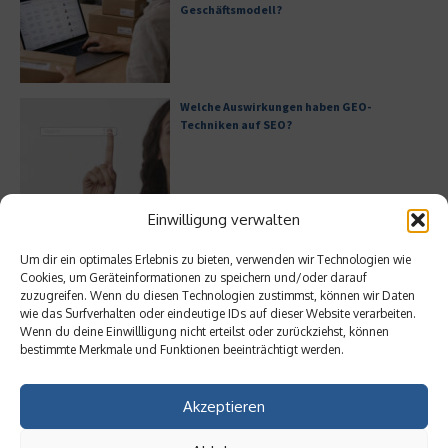
Geschäftsmodell?
Welche Auswirkungen haben GEO-
Techniken auf SEO?
Einwilligung verwalten
Generative KI im IT-Service-Management
Um dir ein optimales Erlebnis zu bieten, verwenden wir Technologien wie
Cookies, um Geräteinformationen zu speichern und/oder darauf
zuzugreifen. Wenn du diesen Technologien zustimmst, können wir Daten
wie das Surfverhalten oder eindeutige IDs auf dieser Website verarbeiten.
Wenn du deine Einwillligung nicht erteilst oder zurückziehst, können
Warum ist Cloud-Hosting für die Industrie
bestimmte Merkmale und Funktionen beeinträchtigt werden.
essenziell?
Akzeptieren