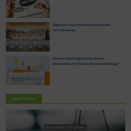
Digitale Transformation in kleinen
Unternehmen
Welche Unterlagen braucht ein
Steuerberater für die Steuererklärung?
Empfohlen
Dienstleistung
zen