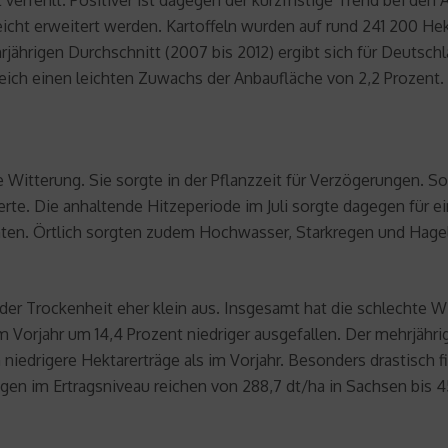
icht erweitert werden. Kartoffeln wurden auf rund 241 200 Hek
ährigen Durchschnitt (2007 bis 2012) ergibt sich für Deutschl
ich einen leichten Zuwachs der Anbaufläche von 2,2 Prozent. D
te Witterung. Sie sorgte in der Pflanzzeit für Verzögerungen. 
rte. Die anhaltende Hitzeperiode im Juli sorgte dagegen für e
nnten. Örtlich sorgten zudem Hochwasser, Starkregen und Hage
 der Trockenheit eher klein aus. Insgesamt hat die schlechte W
 Vorjahr um 14,4 Prozent niedriger ausgefallen. Der mehrjährig
n niedrigere Hektarerträge als im Vorjahr. Besonders drastisch 
n im Ertragsniveau reichen von 288,7 dt/ha in Sachsen bis 4