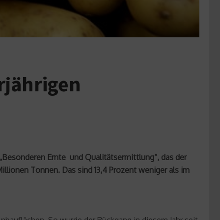
rjährigen
er „Besonderen Ernte und Qualitätsermittlung“, das der
illionen Tonnen. Das sind 13,4 Prozent weniger als im
 Anbauflächen. So wurde der Rückgang in diesem Jahr seit