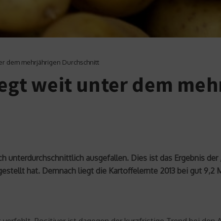
nter dem mehrjährigen Durchschnitt
iegt weit unter dem meh
lich unterdurchschnittlich ausgefallen. Dies ist das Ergebnis d
ellt hat. Demnach liegt die Kartoffelernte 2013 bei gut 9,2 M
verfehlt. Positiver ist dagegen der kurzfristige Trend bei den