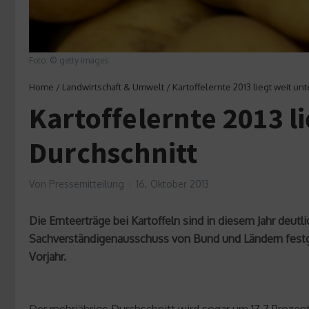
Foto: © getty images
Home
/
Landwirtschaft & Umwelt
/
Kartoffelernte 2013 liegt weit u
Kartoffelernte 2013 l
Durchschnitt
Von
Pressemitteilung
16. Oktober 2013
Die Ernteerträge bei Kartoffeln sind in diesem Jahr deut
Sachverständigenausschuss von Bund und Ländern festgest
Vorjahr.
Der mehrjährige Durchschnitt wird sogar um 17,7 Prozent 