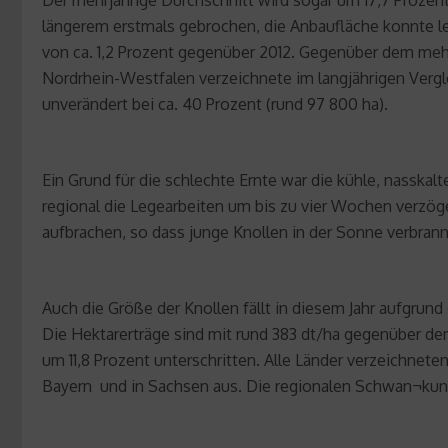
längerem erstmals gebrochen, die Anbaufläche konnte le
von ca. 1,2 Prozent gegenüber 2012. Gegenüber dem mehrj
Nordrhein-Westfalen verzeichnete im langjährigen Vergle
unverändert bei ca. 40 Prozent (rund 97 800 ha).
Ein Grund für die schlechte Ernte war die kühle, nasskal
regional die Legearbeiten um bis zu vier Wochen verzöge
aufbrachen, so dass junge Knollen in der Sonne verbra
Auch die Größe der Knollen fällt in diesem Jahr aufgrund
Die Hektarerträge sind mit rund 383 dt/ha gegenüber dem
um 11,8 Prozent unterschritten. Alle Länder verzeichnete
Bayern und in Sachsen aus. Die regionalen Schwan¬kunge