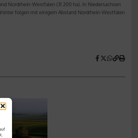
 und Nordrhein-Westfalen (31 200 ha). In Niedersachsen
Dahinter folgen mit einigem Abstand Nordrhein-Westfalen
e
auf
t,