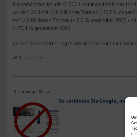
Niedersachsen ist mit 101 500 Hektar weiterhin das Land
wurden 2013 mit 4,19 Millionen Tonnen (- 12,7 % gegenü
mit 1,42 Millionen Tonnen (+ 7,0 % gegenüber 2012) und
(- 27,4 % gegenüber 2012).
Quelle: Pressemitteilung Bundesministerium für Ernähru
Beitrag teilen
vorheriger Beitrag
So verbieten Sie Google, mit ih
Um 
Ger
Tec
die