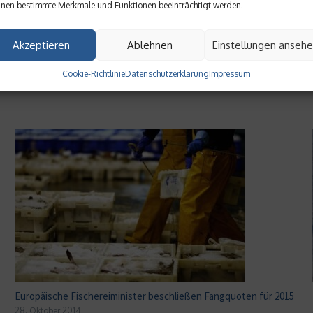
nen bestimmte Merkmale und Funktionen beeinträchtigt werden.
Akzeptieren
Ablehnen
Einstellungen anseh
Cookie-Richtlinie
Datenschutzerklärung
Impressum
Europäische Fischereiminister beschließen Fangquoten für 2015
28. Oktober 2014