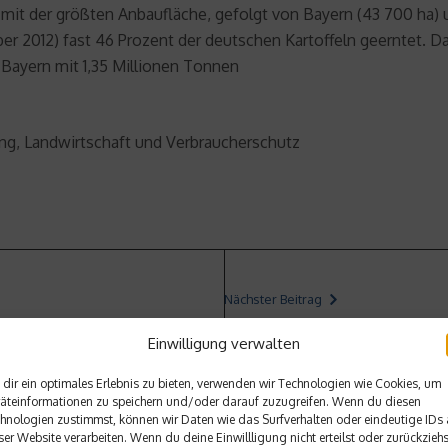
 mit der größten Anbaufläche, gefolgt von Bayern (43 700 ha)
ber 2012) fast 46 Prozent der deutschen Kartoffeln geerntet. 
 Bayern mit 1,35 Millionen Tonnen
ng, Landwirtschaft und Verbraucherschutz
Nächster Beitrag
rem Gesicht zu werben
Böden als Existenzgrundlag
Einwilligung verwalten
dir ein optimales Erlebnis zu bieten, verwenden wir Technologien wie Cookies, um
äteinformationen zu speichern und/oder darauf zuzugreifen. Wenn du diesen
hnologien zustimmst, können wir Daten wie das Surfverhalten oder eindeutige IDs 
ser Website verarbeiten. Wenn du deine Einwillligung nicht erteilst oder zurückziehs