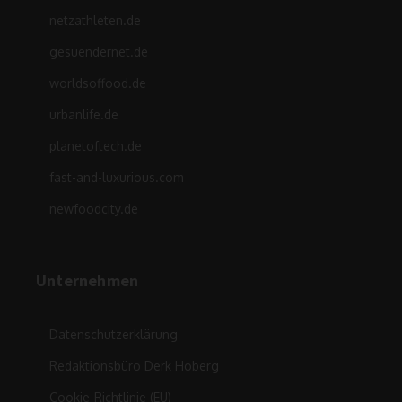
netzathleten.de
gesuendernet.de
worldsoffood.de
urbanlife.de
planetoftech.de
fast-and-luxurious.com
newfoodcity.de
Unternehmen
Datenschutzerklärung
Redaktionsbüro Derk Hoberg
Cookie-Richtlinie (EU)