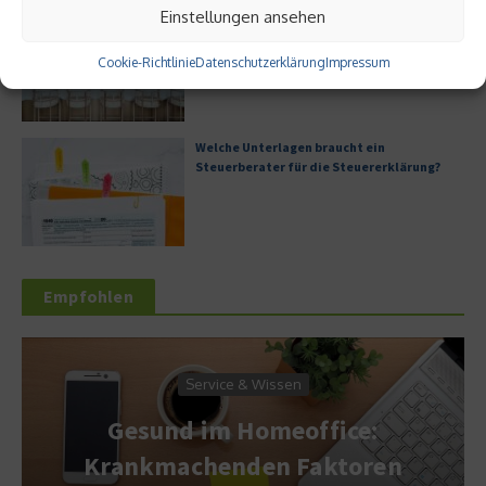
Einstellungen ansehen
Digitale Transformation in kleinen
Unternehmen
Cookie-Richtlinie
Datenschutzerklärung
Impressum
Welche Unterlagen braucht ein
Steuerberater für die Steuererklärung?
Empfohlen
Service & Wissen
Gesund im Homeoffice:
Krankmachenden Faktoren