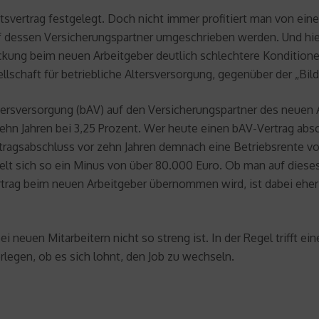
eitsvertrag festgelegt. Doch nicht immer profitiert man von ei
f dessen Versicherungspartner umgeschrieben werden. Und hi
ung beim neuen Arbeitgeber deutlich schlechtere Konditionen.
llschaft für betriebliche Altersversorgung, gegenüber der „Bil
ltersversorgung (bAV) auf den Versicherungspartner des neuen
zehn Jahren bei 3,25 Prozent. Wer heute einen bAV-Vertrag absch
rtragsabschluss vor zehn Jahren demnach eine Betriebsrente vo
elt sich so ein Minus von über 80.000 Euro. Ob man auf diese
Vertrag beim neuen Arbeitgeber übernommen wird, ist dabei eh
neuen Mitarbeitern nicht so streng ist. In der Regel trifft ein
legen, ob es sich lohnt, den Job zu wechseln.