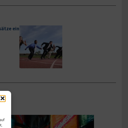
sätze ein
auf
t,