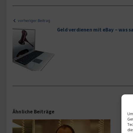
vorheriger Beitrag
Geld verdienen mit eBay – was s
Ähnliche Beiträge
Um 
Ger
Tec
die