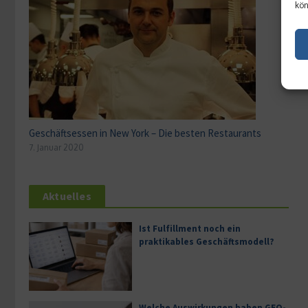
kön
Geschäftsessen in New York – Die besten Restaurants
7. Januar 2020
Aktuelles
Ist Fulfillment noch ein
praktikables Geschäftsmodell?
Welche Auswirkungen haben GEO-