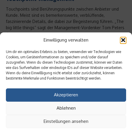
Touchpoints sind Berührungspunkte zwischen Anbieter und
Kunde. Meist sind es bemerkenswerte, verblüffende,
faszinierende Details, die dabei zur Begeisterung führen. „The
big little things“ sagt der Management-Vordenker Tom Peters
dazu....
Einwilligung verwalten
Weiterlesen
Um dir ein optimales Erlebnis zu bieten, verwenden wir Technologien wie
Cookies, um Geräteinformationen zu speichern und/oder darauf
zuzugreifen. Wenn du diesen Technologien zustimmst, können wir Daten
wie das Surfverhalten oder eindeutige IDs auf dieser Website verarbeiten.
Wenn du deine Einwillligung nicht erteilst oder zurückziehst, können
bestimmte Merkmale und Funktionen beeinträchtigt werden.
Akzeptieren
Ablehnen
Einstellungen ansehen
Wirtschaft & Finanzen