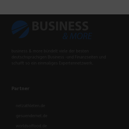
business & more bündelt viele der besten
deutschsprachigen Business -und Finanzseiten und
schafft so ein einmaliges Expertennetzwerk.
Partner
netzathleten.de
gesuendernet.de
worldsoffood.de