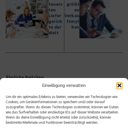
teuers
größt
ten
en
Liefer
Verkau
gerich
fsmyt
te der
hen
Welt
Ähnliche Beiträge
Einwilligung verwalten
Um dir ein optimales Erlebnis zu bieten, verwenden wir Technologien wie
Cookies, um Geräteinformationen zu speichern und/oder darauf
zuzugreifen. Wenn du diesen Technologien zustimmst, können wir Daten
wie das Surfverhalten oder eindeutige IDs auf dieser Website verarbeiten.
Wenn du deine Einwillligung nicht erteilst oder zurückziehst, können
bestimmte Merkmale und Funktionen beeinträchtigt werden.
Ist Fulfillment noch ein
Welche Auswirkungen haben