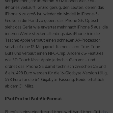
vergangenen Jahr immerhin 30 Millionen Vier-Zoll-
iPhones verkauft. Grund genug, den Leuten, denen das
iPhone 6 zu groß ist, wieder ein Modell in iPhone-5-
Größe in die Hand zu geben: das iPhone SE. Optisch
sieht das Gerät wie erwartet mehr nach iPhone 5 aus, die
inneren Werte stecken allerdings das iPhone 6 in die
Tasche: Apple verbaut einen schnellen A9-Prozessor,
setzt auf eine 12-Megapixel-Kamera samt True-Tone-
Blitz und verbaut einen NFC-Chip. Andere 6S-Features
wie 3D Touch lässt Apple jedoch außen vor – und
ordnet das iPhone SE damit technisch zwischen 5S und
6 ein. 498 Euro werden für die 16-Gigabyte-Version fällig,
598 Euro für die 64-Gigabyte-Fassung. Beide erhältlich
ab dem 31. März.
iPad Pro im iPad-Air-Format
Ebenfalls einsteigerfreundlicher, weil handlicher, fällt
das