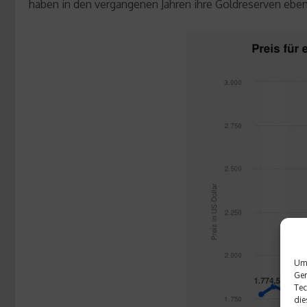
haben in den vergangenen Jahren ihre Goldreserven ebenf
Um 
Ger
Tec
die