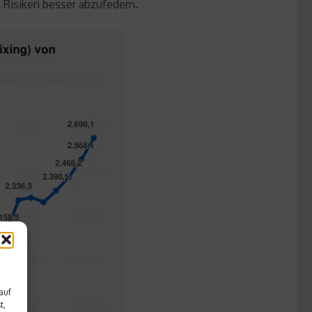
 Risiken besser abzufedern.
auf
t,