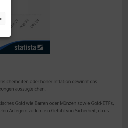
en
Unsicherheiten oder hoher Inflation gewinnt das
ankungen auszugleichen.
physisches Gold wie Barren oder Münzen sowie Gold-ETFs,
ielen Anlegern zudem ein Gefühl von Sicherheit, da es