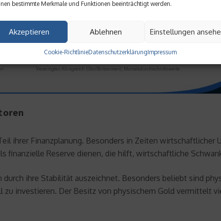
nen bestimmte Merkmale und Funktionen beeinträchtigt werden.
Akzeptieren
Ablehnen
Einstellungen anseh
Cookie-Richtlinie
Datenschutzerklärung
Impressum
storen
il ihrer Finanzplanung. Besonders in Zeiten wirtschaftlicher 
ls finanzielle Reserve dienen, die hilft, wirtschaftliche Schw
ch durch ihre Stabilität auszeichnet. Besonders beliebt sind 
ll zu investieren. Der Besitz von physischem Gold vermittelt v