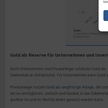
kön
Gold als Reserve für Unternehmen und Inve
Auch Unternehmen und Privatanleger schätzen Gold als Te
Edelmetall an Attraktivität. Für Unternehmen kann Gold a
Privatanleger nutzen
Gold als langfristige Anlage
, die si
die es ermöglichen, einfach und flexibel in das Edelmeta
greifbar ist und im Notfall direkt genutzt werden kann.