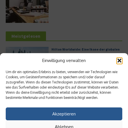
Meistgelesen
Hilton Worldwide: Eine Ikone der globalen
Hotellerie im Wandel der Zeit
Einwilligung verwalten
Um dir ein optimales Erlebnis zu bieten, verwenden wir Technologien wie
Cookies, um Geräteinformationen zu speichern und/oder darauf
Leitfaden zur Eröffnung eines
zuzugreifen. Wenn du diesen Technologien zustimmst, können wir Daten
Geschäftskontos für kleine Unternehmen
wie das Surfverhalten oder eindeutige IDs auf dieser Website verarbeiten.
Wenn du deine Einwillligung nicht erteilst oder zurückziehst, können
bestimmte Merkmale und Funktionen beeinträchtigt werden.
Akzeptieren
Digitalisierung als Wettbewerbsvorteil
Ablehnen