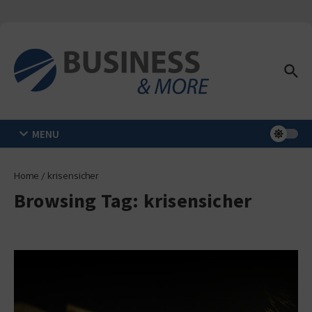
Zum Inhalt springen
MENU
Home
/
krisensicher
Browsing Tag: krisensicher