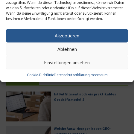
zuzugreifen. Wenn du diesen Technologien zustimmst, können wir Daten
wie das Surfverhalten oder eindeutige IDs auf dieser Website verarbeiten.
Wenn du deine Einwillligung nicht erteilst oder zurückziehst, können
bestimmte Merkmale und Funktionen beeinträchtigt werden.
Akzeptieren
Geschäftsessen in New York –
Oldtimer als Wertanlage
Ablehnen
Die besten Restaurants
17. November 2019
7. Januar 2020
Einstellungen ansehen
Cookie-Richtlinie
Datenschutzerklärung
Impressum
Aktuelles
Ist Fulfillment noch ein praktikables
Geschäftsmodell?
Welche Auswirkungen haben GEO-
Techniken auf SEO?