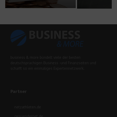
17. Januar 2024
business & more bündelt viele der besten
deutschsprachigen Business -und Finanzseiten und
schafft so ein einmaliges Expertennetzwerk.
Partner
netzathleten.de
gesuendernet.de