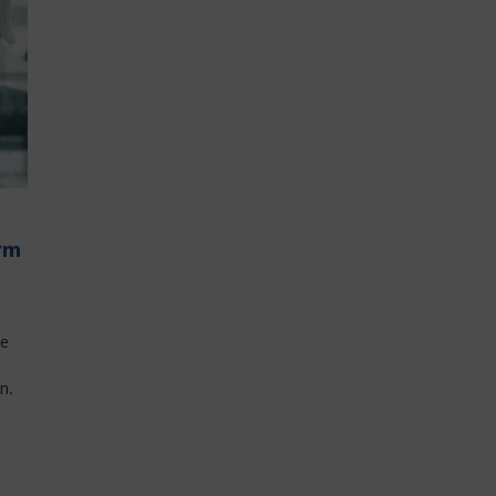
rm
ie
n.