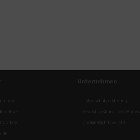
r
Unternehmen
leten.de
Datenschutzerklärung
ernet.de
Redaktionsbüro Derk Hober
ffood.de
Cookie-Richtlinie (EU)
e.de