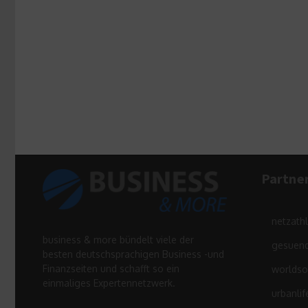
Partne
netzath
business & more bündelt viele der
gesuend
besten deutschsprachigen Business -und
Finanzseiten und schafft so ein
worldso
einmaliges Expertennetzwerk.
urbanlif