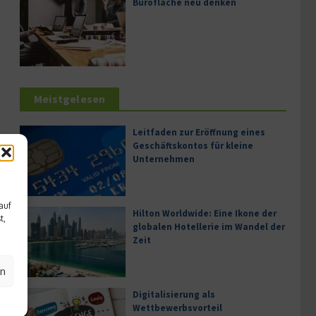
Bürofläche neu denken
Meistgelesen
Leitfaden zur Eröffnung eines
Geschäftskontos für kleine
Unternehmen
auf
Hilton Worldwide: Eine Ikone der
t,
globalen Hotellerie im Wandel der
Zeit
en
Digitalisierung als
Wettbewerbsvorteil