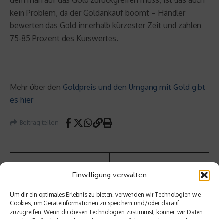
kein Problem, da der Goldankauf boomt – Händler
bewerten das Gold innerhalb kürzester Zeit und zahlen
75-85 Prozent des Kurswertes.
Mehr über den
Goldpreis und den Umgang mit Gold gibt
es hier
Beitrag teilen
Einwilligung verwalten
vorheriger Beitrag
Die
Um dir ein optimales Erlebnis zu bieten, verwenden wir Technologien wie
Frauen
Cookies, um Geräteinformationen zu speichern und/oder darauf
quote
zuzugreifen. Wenn du diesen Technologien zustimmst, können wir Daten
Nächster Beitrag