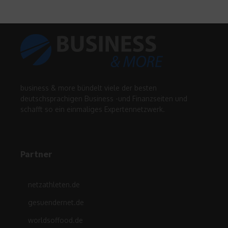
business & more bündelt viele der besten
deutschsprachigen Business -und Finanzseiten und
schafft so ein einmaliges Expertennetzwerk.
Partner
netzathleten.de
gesuendernet.de
worldsoffood.de