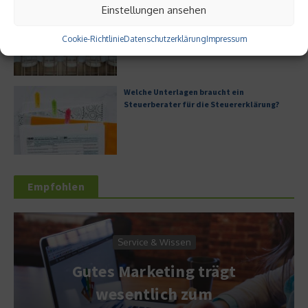
Einstellungen ansehen
Digitale Transformation in kleinen
Unternehmen
Cookie-Richtlinie
Datenschutzerklärung
Impressum
Welche Unterlagen braucht ein
Steuerberater für die Steuererklärung?
Empfohlen
Service & Wissen
Gutes Marketing trägt
wesentlich zum