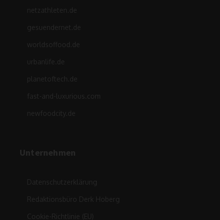
netzathleten.de
gesuendernet.de
worldsoffood.de
urbanlife.de
planetoftech.de
fast-and-luxurious.com
newfoodcity.de
Unternehmen
Datenschutzerklärung
Redaktionsbüro Derk Hoberg
Cookie-Richtlinie (EU)