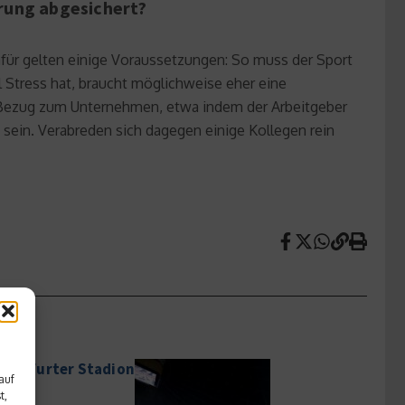
erung abgesichert?
afür gelten einige Voraussetzungen: So muss der Sport
el Stress hat, braucht möglichweise eher eine
r Bezug zum Unternehmen, etwa indem der Arbeitgeber
 sein. Verabreden sich dagegen einige Kollegen rein
rankfurter Stadion
auf
t,