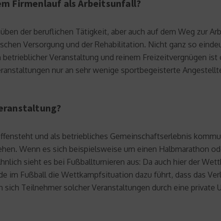
em Firmenlauf als Arbeitsunfall?
ben der beruflichen Tätigkeit, aber auch auf dem Weg zur Arbei
schen Versorgung und der Rehabilitation. Nicht ganz so eindeu
betrieblicher Veranstaltung und reinem Freizeitvergnügen ist 
eranstaltungen nur an sehr wenige sportbegeisterte Angestellt
Veranstaltung?
 offensteht und als betriebliches Gemeinschaftserlebnis kommu
hen. Wenn es sich beispielsweise um einen Halbmarathon oder
nlich sieht es bei Fußballturnieren aus: Da auch hier der Wet
e im Fußball die Wettkampfsituation dazu führt, dass das Verlet
n sich Teilnehmer solcher Veranstaltungen durch eine private U