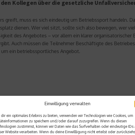
den Kollegen über die gesetzliche Unfallversich
rs greift, muss es sich eindeutig um Betriebssport handeln. D
splatz dienen. Wer viel sitzt, sollte sich also bewegen, wer vi
igkeit des Angebotes – vor allem ein klarer organisatorische
rgibt. Auch müssen die Teilnehmer Beschäftigte des Betriebes
t um ein betriebssportliches Angebot.
Einwilligung verwalten
Nächster Beitrag
dir ein optimales Erlebnis zu bieten, verwenden wir Technologien wie Cookies, um
äteinformationen zu speichern und/oder darauf zuzugreifen. Wenn du diesen
alt
Digitales Bezahlsystem im F
hnologien zustimmst, können wir Daten wie das Surfverhalten oder eindeutige IDs 
ser Website verarbeiten. Wenn du deine Einwillligung nicht erteilst oder zurückziehs