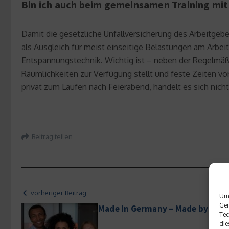
Bin ich auch beim gemeinsamen Training mit 
Damit die gesetzliche Unfallversicherung des Arbeitgebe
als Ausgleich für meist einseitige Belastungen am Arbeit
Entspannungstechnik. Wichtig ist – neben der Regelmäß
Räumlichkeiten zur Verfügung stellt und feste Zeiten vo
privat zum Laufen nach Feierabend, handelt es sich nich
Beitrag teilen
vorheriger Beitrag
Um 
Ger
Made in Germany – Made by Vielf
Tec
die