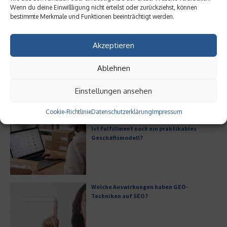
Wenn du deine Einwillligung nicht erteilst oder zurückziehst, können
bestimmte Merkmale und Funktionen beeinträchtigt werden.
Akzeptieren
Ist Fulfillment noch ein
Welche Auswirkungen haben
praktikables Geschäftsmodell?
GEO-Techniken auf SEO?
Ablehnen
30. Mai 2026
26. Mai 2026
Einstellungen ansehen
Aktuelles
Cookie-Richtlinie
Datenschutzerklärung
Impressum
Ist Fulfillment noch ein praktikables
Geschäftsmodell?
Welche Auswirkungen haben GEO-
Techniken auf SEO?