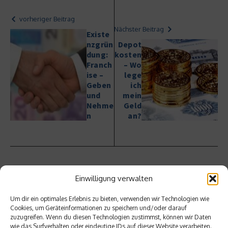
vorheriger Beitrag
Nächster Beitrag
Existe
nzgrün
Depot
dung:
kosten
Franch
– Wo
ise –
lege
Geben
ich
und
mein
Nehme
Geld
n
an?
Einwilligung verwalten
Ähnliche Beiträge
Um dir ein optimales Erlebnis zu bieten, verwenden wir Technologien wie
Cookies, um Geräteinformationen zu speichern und/oder darauf
zuzugreifen. Wenn du diesen Technologien zustimmst, können wir Daten
wie das Surfverhalten oder eindeutige IDs auf dieser Website verarbeiten.