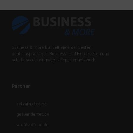
business & more bündelt viele der besten
deutschsprachigen Business -und Finanzseiten und
schafft so ein einmaliges Expertennetzwerk.
Partner
netzathleten.de
gesuendernet.de
worldsoffood.de