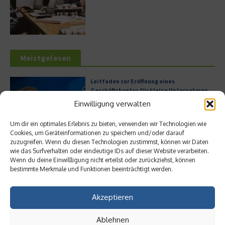
Meistgelesen
Leitfaden zur Eröffnung eines
Geschäftskontos für kleine Unternehmen
Einwilligung verwalten
Um dir ein optimales Erlebnis zu bieten, verwenden wir Technologien wie
Cookies, um Geräteinformationen zu speichern und/oder darauf
Hilton Worldwide: Eine Ikone der globalen
zuzugreifen. Wenn du diesen Technologien zustimmst, können wir Daten
Hotellerie im Wandel der Zeit
wie das Surfverhalten oder eindeutige IDs auf dieser Website verarbeiten.
Wenn du deine Einwillligung nicht erteilst oder zurückziehst, können
bestimmte Merkmale und Funktionen beeinträchtigt werden.
Akzeptieren
Digitalisierung als Wettbewerbsvorteil
Ablehnen