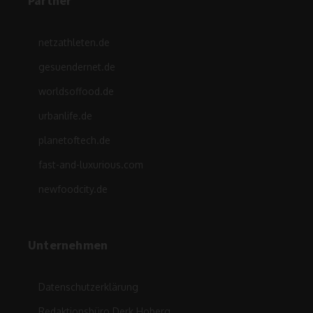
Partner
netzathleten.de
gesuendernet.de
worldsoffood.de
urbanlife.de
planetoftech.de
fast-and-luxurious.com
newfoodcity.de
Unternehmen
Datenschutzerklärung
Redaktionsbüro Derk Hoberg